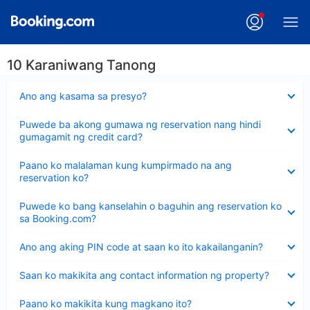
10 Karaniwang Tanong
Nakatago
Ano ang kasama sa presyo?
ang
sagot
Nakatago
Puwede ba akong gumawa ng reservation nang hindi
ang
gumagamit ng credit card?
sagot
Nakatago
Paano ko malalaman kung kumpirmado na ang
ang
reservation ko?
sagot
Nakatago
Puwede ko bang kanselahin o baguhin ang reservation ko
ang
sa Booking.com?
sagot
Nakatago
Ano ang aking PIN code at saan ko ito kakailanganin?
ang
sagot
Nakatago
Saan ko makikita ang contact information ng property?
ang
sagot
Nakatago
Paano ko makikita kung magkano ito?
ang