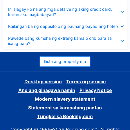
sagot
Nakatago
Inilalagay ko na ang mga detalye ng aking credit card,
ang
kailan ako magbabayad?
sagot
Nakatago
Kailangan ba ng deposito o ng paunang bayad ang hotel?
ang
sagot
Nakatago
Puwede bang kumuha ng extrang kama o crib para sa
ang
isang bata?
sagot
Ilista ang property mo
Desktop version
Terms ng service
Ano ang ginagawa namin
Privacy Notice
Modern slavery statement
Statement sa karapatang pantao
Tungkol sa Booking.com
Copyright © 1996–2026 Booking.com™. All rights