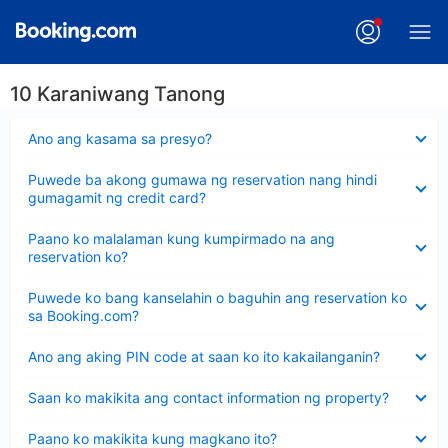
10 Karaniwang Tanong
Nakatago
Ano ang kasama sa presyo?
ang
sagot
Nakatago
Puwede ba akong gumawa ng reservation nang hindi
ang
gumagamit ng credit card?
sagot
Nakatago
Paano ko malalaman kung kumpirmado na ang
ang
reservation ko?
sagot
Nakatago
Puwede ko bang kanselahin o baguhin ang reservation ko
ang
sa Booking.com?
sagot
Nakatago
Ano ang aking PIN code at saan ko ito kakailanganin?
ang
sagot
Nakatago
Saan ko makikita ang contact information ng property?
ang
sagot
Nakatago
Paano ko makikita kung magkano ito?
ang