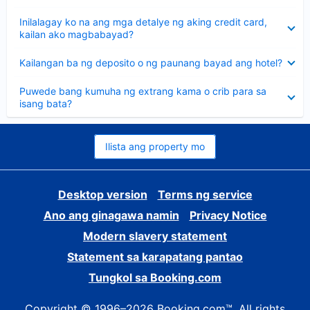
sagot
Nakatago
Inilalagay ko na ang mga detalye ng aking credit card,
ang
kailan ako magbabayad?
sagot
Nakatago
Kailangan ba ng deposito o ng paunang bayad ang hotel?
ang
sagot
Nakatago
Puwede bang kumuha ng extrang kama o crib para sa
ang
isang bata?
sagot
Ilista ang property mo
Desktop version
Terms ng service
Ano ang ginagawa namin
Privacy Notice
Modern slavery statement
Statement sa karapatang pantao
Tungkol sa Booking.com
Copyright © 1996–2026 Booking.com™. All rights