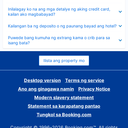
sagot
Nakatago
Inilalagay ko na ang mga detalye ng aking credit card,
ang
kailan ako magbabayad?
sagot
Nakatago
Kailangan ba ng deposito o ng paunang bayad ang hotel?
ang
sagot
Nakatago
Puwede bang kumuha ng extrang kama o crib para sa
ang
isang bata?
sagot
Ilista ang property mo
Desktop version
Terms ng service
Ano ang ginagawa namin
Privacy Notice
Modern slavery statement
Statement sa karapatang pantao
Tungkol sa Booking.com
Copyright © 1996–2026 Booking.com™. All rights