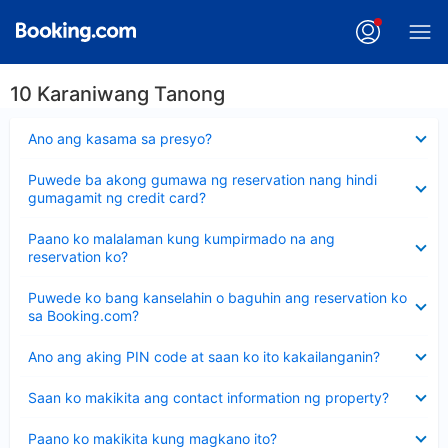
10 Karaniwang Tanong
Nakatago
Ano ang kasama sa presyo?
ang
sagot
Nakatago
Puwede ba akong gumawa ng reservation nang hindi
ang
gumagamit ng credit card?
sagot
Nakatago
Paano ko malalaman kung kumpirmado na ang
ang
reservation ko?
sagot
Nakatago
Puwede ko bang kanselahin o baguhin ang reservation ko
ang
sa Booking.com?
sagot
Nakatago
Ano ang aking PIN code at saan ko ito kakailanganin?
ang
sagot
Nakatago
Saan ko makikita ang contact information ng property?
ang
sagot
Nakatago
Paano ko makikita kung magkano ito?
ang