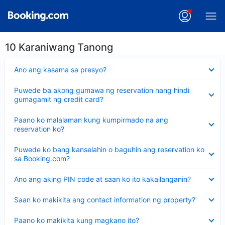
10 Karaniwang Tanong
Nakatago
Ano ang kasama sa presyo?
ang
sagot
Nakatago
Puwede ba akong gumawa ng reservation nang hindi
ang
gumagamit ng credit card?
sagot
Nakatago
Paano ko malalaman kung kumpirmado na ang
ang
reservation ko?
sagot
Nakatago
Puwede ko bang kanselahin o baguhin ang reservation ko
ang
sa Booking.com?
sagot
Nakatago
Ano ang aking PIN code at saan ko ito kakailanganin?
ang
sagot
Nakatago
Saan ko makikita ang contact information ng property?
ang
sagot
Nakatago
Paano ko makikita kung magkano ito?
ang