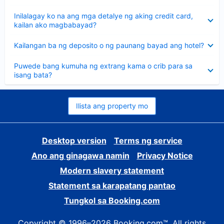
sagot
Nakatago
Inilalagay ko na ang mga detalye ng aking credit card,
ang
kailan ako magbabayad?
sagot
Nakatago
Kailangan ba ng deposito o ng paunang bayad ang hotel?
ang
sagot
Nakatago
Puwede bang kumuha ng extrang kama o crib para sa
ang
isang bata?
sagot
Ilista ang property mo
Desktop version
Terms ng service
Ano ang ginagawa namin
Privacy Notice
Modern slavery statement
Statement sa karapatang pantao
Tungkol sa Booking.com
Copyright © 1996–2026 Booking.com™. All rights