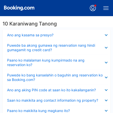
10 Karaniwang Tanong
Nakatago
Ano ang kasama sa presyo?
ang
sagot
Nakatago
Puwede ba akong gumawa ng reservation nang hindi
ang
gumagamit ng credit card?
sagot
Nakatago
Paano ko malalaman kung kumpirmado na ang
ang
reservation ko?
sagot
Nakatago
Puwede ko bang kanselahin o baguhin ang reservation ko
ang
sa Booking.com?
sagot
Nakatago
Ano ang aking PIN code at saan ko ito kakailanganin?
ang
sagot
Nakatago
Saan ko makikita ang contact information ng property?
ang
sagot
Nakatago
Paano ko makikita kung magkano ito?
ang