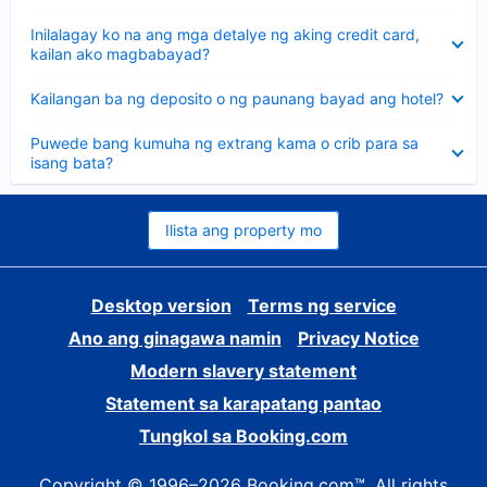
sagot
Nakatago
Inilalagay ko na ang mga detalye ng aking credit card,
ang
kailan ako magbabayad?
sagot
Nakatago
Kailangan ba ng deposito o ng paunang bayad ang hotel?
ang
sagot
Nakatago
Puwede bang kumuha ng extrang kama o crib para sa
ang
isang bata?
sagot
Ilista ang property mo
Desktop version
Terms ng service
Ano ang ginagawa namin
Privacy Notice
Modern slavery statement
Statement sa karapatang pantao
Tungkol sa Booking.com
Copyright © 1996–2026 Booking.com™. All rights