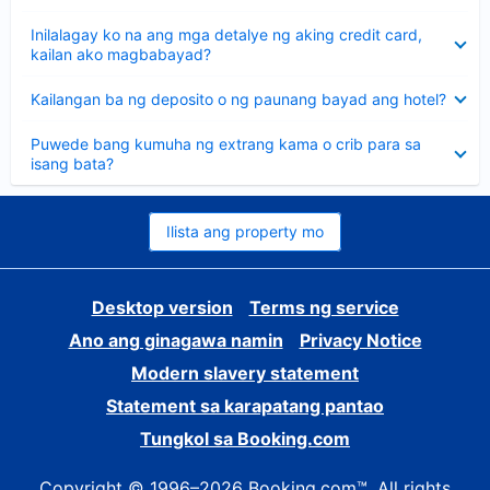
sagot
Nakatago
Inilalagay ko na ang mga detalye ng aking credit card,
ang
kailan ako magbabayad?
sagot
Nakatago
Kailangan ba ng deposito o ng paunang bayad ang hotel?
ang
sagot
Nakatago
Puwede bang kumuha ng extrang kama o crib para sa
ang
isang bata?
sagot
Ilista ang property mo
Desktop version
Terms ng service
Ano ang ginagawa namin
Privacy Notice
Modern slavery statement
Statement sa karapatang pantao
Tungkol sa Booking.com
Copyright © 1996–2026 Booking.com™. All rights