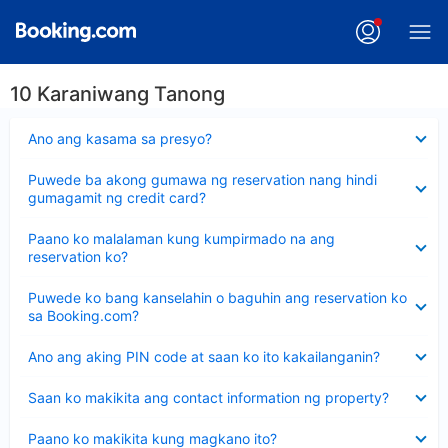
10 Karaniwang Tanong
Nakatago
Ano ang kasama sa presyo?
ang
sagot
Nakatago
Puwede ba akong gumawa ng reservation nang hindi
ang
gumagamit ng credit card?
sagot
Nakatago
Paano ko malalaman kung kumpirmado na ang
ang
reservation ko?
sagot
Nakatago
Puwede ko bang kanselahin o baguhin ang reservation ko
ang
sa Booking.com?
sagot
Nakatago
Ano ang aking PIN code at saan ko ito kakailanganin?
ang
sagot
Nakatago
Saan ko makikita ang contact information ng property?
ang
sagot
Nakatago
Paano ko makikita kung magkano ito?
ang