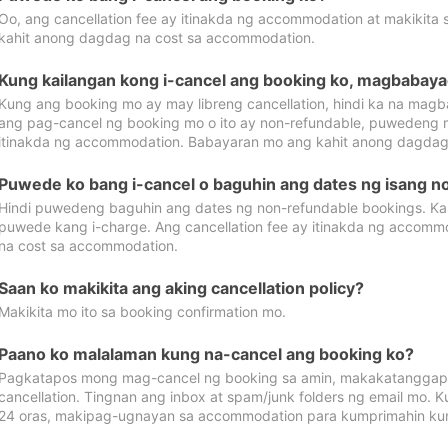
Oo, ang cancellation fee ay itinakda ng accommodation at makikita 
kahit anong dagdag na cost sa accommodation.
Kung kailangan kong i-cancel ang booking ko, magbabaya
Kung ang booking mo ay may libreng cancellation, hindi ka na magba
ang pag-cancel ng booking mo o ito ay non-refundable, puwedeng may
itinakda ng accommodation. Babayaran mo ang kahit anong dagdag
Puwede ko bang i-cancel o baguhin ang dates ng isang n
Hindi puwedeng baguhin ang dates ng non-refundable bookings. Kap
puwede kang i-charge. Ang cancellation fee ay itinakda ng accom
na cost sa accommodation.
Saan ko makikita ang aking cancellation policy?
Makikita mo ito sa booking confirmation mo.
Paano ko malalaman kung na-cancel ang booking ko?
Pagkatapos mong mag-cancel ng booking sa amin, makakatanggap
cancellation. Tingnan ang inbox at spam/junk folders ng email mo. 
24 oras, makipag-ugnayan sa accommodation para kumprimahin kung