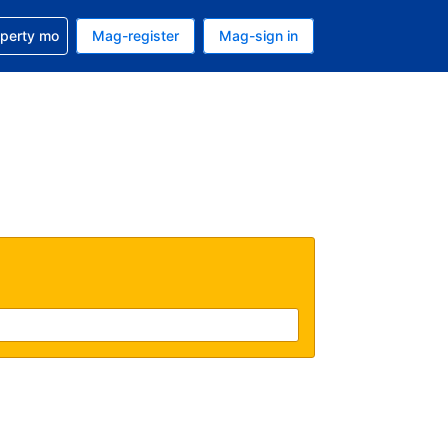
ulong sa reservation mo
operty mo
Mag-register
Mag-sign in
currency mo ngayon
ino ang wika mo ngayon