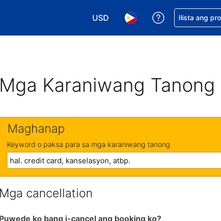
USD
Makakuha ng t
Ilista ang pr
Pumili ng currency mo. USD ang 
Pumili ng wika mo. Filip
Mga Karaniwang Tanong
Maghanap
Keyword o paksa para sa mga karaniwang tanong
Mga cancellation
Puwede ko bang i-cancel ang booking ko?