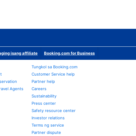
ging isang affiliate
Booking.com for Business
Tungkol sa Booking.com
t
Customer Service help
servation
Partner help
ravel Agents
Careers
Sustainability
Press center
Safety resource center
Investor relations
Terms ng service
Partner dispute