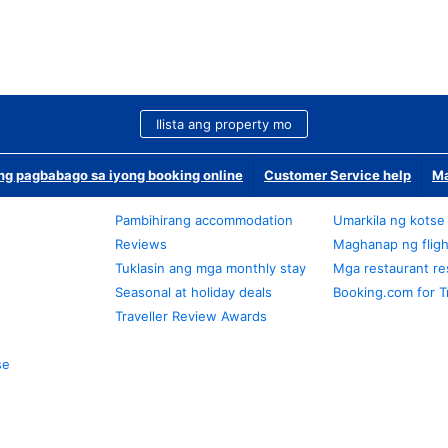
Ilista ang property mo
g pagbabago sa iyong booking online
Customer Service help
Ma
Pambihirang accommodation
Umarkila ng kotse
Reviews
Maghanap ng fligh
Tuklasin ang mga monthly stay
Mga restaurant re
Seasonal at holiday deals
Booking.com for T
Traveller Review Awards
se