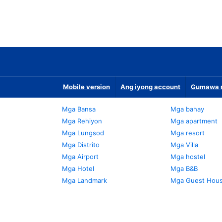
Mobile version
Ang iyong account
Gumawa n
Mga Bansa
Mga bahay
Mga Rehiyon
Mga apartment
Mga Lungsod
Mga resort
Mga Distrito
Mga Villa
Mga Airport
Mga hostel
Mga Hotel
Mga B&B
Mga Landmark
Mga Guest Hou