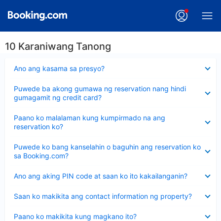
10 Karaniwang Tanong
Nakatago
Ano ang kasama sa presyo?
ang
sagot
Nakatago
Puwede ba akong gumawa ng reservation nang hindi
ang
gumagamit ng credit card?
sagot
Nakatago
Paano ko malalaman kung kumpirmado na ang
ang
reservation ko?
sagot
Nakatago
Puwede ko bang kanselahin o baguhin ang reservation ko
ang
sa Booking.com?
sagot
Nakatago
Ano ang aking PIN code at saan ko ito kakailanganin?
ang
sagot
Nakatago
Saan ko makikita ang contact information ng property?
ang
sagot
Nakatago
Paano ko makikita kung magkano ito?
ang