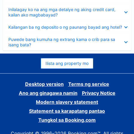
sagot
Nakatago
Inilalagay ko na ang mga detalye ng aking credit card,
ang
kailan ako magbabayad?
sagot
Nakatago
Kailangan ba ng deposito o ng paunang bayad ang hotel?
ang
sagot
Nakatago
Puwede bang kumuha ng extrang kama o crib para sa
ang
isang bata?
sagot
Ilista ang property mo
Desktop version
Terms ng service
Ano ang ginagawa namin
Privacy Notice
Modern slavery statement
Statement sa karapatang pantao
Tungkol sa Booking.com
Copyright © 1996–2026 Booking.com™. All rights