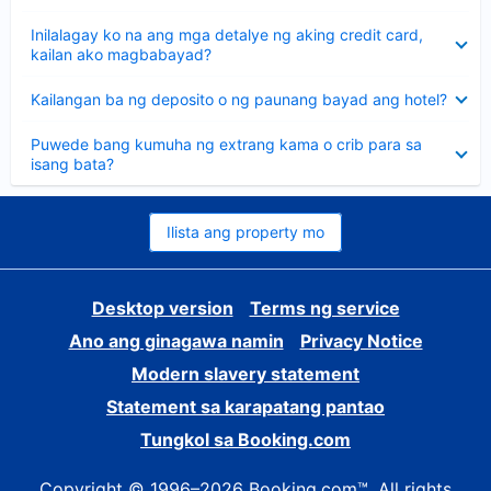
sagot
Nakatago
Inilalagay ko na ang mga detalye ng aking credit card,
ang
kailan ako magbabayad?
sagot
Nakatago
Kailangan ba ng deposito o ng paunang bayad ang hotel?
ang
sagot
Nakatago
Puwede bang kumuha ng extrang kama o crib para sa
ang
isang bata?
sagot
Ilista ang property mo
Desktop version
Terms ng service
Ano ang ginagawa namin
Privacy Notice
Modern slavery statement
Statement sa karapatang pantao
Tungkol sa Booking.com
Copyright © 1996–2026 Booking.com™. All rights