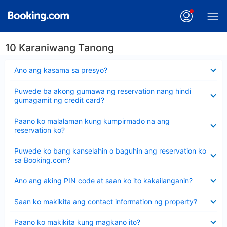
10 Karaniwang Tanong
Nakatago
Ano ang kasama sa presyo?
ang
sagot
Nakatago
Puwede ba akong gumawa ng reservation nang hindi
ang
gumagamit ng credit card?
sagot
Nakatago
Paano ko malalaman kung kumpirmado na ang
ang
reservation ko?
sagot
Nakatago
Puwede ko bang kanselahin o baguhin ang reservation ko
ang
sa Booking.com?
sagot
Nakatago
Ano ang aking PIN code at saan ko ito kakailanganin?
ang
sagot
Nakatago
Saan ko makikita ang contact information ng property?
ang
sagot
Nakatago
Paano ko makikita kung magkano ito?
ang