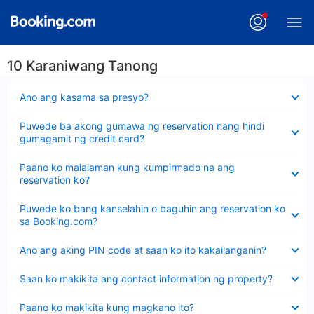
10 Karaniwang Tanong
Nakatago
Ano ang kasama sa presyo?
ang
sagot
Nakatago
Puwede ba akong gumawa ng reservation nang hindi
ang
gumagamit ng credit card?
sagot
Nakatago
Paano ko malalaman kung kumpirmado na ang
ang
reservation ko?
sagot
Nakatago
Puwede ko bang kanselahin o baguhin ang reservation ko
ang
sa Booking.com?
sagot
Nakatago
Ano ang aking PIN code at saan ko ito kakailanganin?
ang
sagot
Nakatago
Saan ko makikita ang contact information ng property?
ang
sagot
Nakatago
Paano ko makikita kung magkano ito?
ang