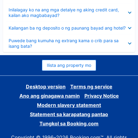
sagot
Nakatago
Inilalagay ko na ang mga detalye ng aking credit card,
ang
kailan ako magbabayad?
sagot
Nakatago
Kailangan ba ng deposito o ng paunang bayad ang hotel?
ang
sagot
Nakatago
Puwede bang kumuha ng extrang kama o crib para sa
ang
isang bata?
sagot
Ilista ang property mo
Desktop version
Terms ng service
Ano ang ginagawa namin
Privacy Notice
Modern slavery statement
Statement sa karapatang pantao
Tungkol sa Booking.com
Copyright © 1996–2026 Booking.com™. All rights