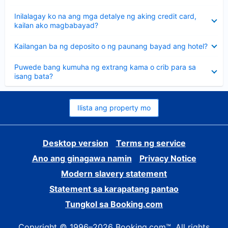
sagot
Nakatago
Inilalagay ko na ang mga detalye ng aking credit card,
ang
kailan ako magbabayad?
sagot
Nakatago
Kailangan ba ng deposito o ng paunang bayad ang hotel?
ang
sagot
Nakatago
Puwede bang kumuha ng extrang kama o crib para sa
ang
isang bata?
sagot
Ilista ang property mo
Desktop version
Terms ng service
Ano ang ginagawa namin
Privacy Notice
Modern slavery statement
Statement sa karapatang pantao
Tungkol sa Booking.com
Copyright © 1996–2026 Booking.com™. All rights