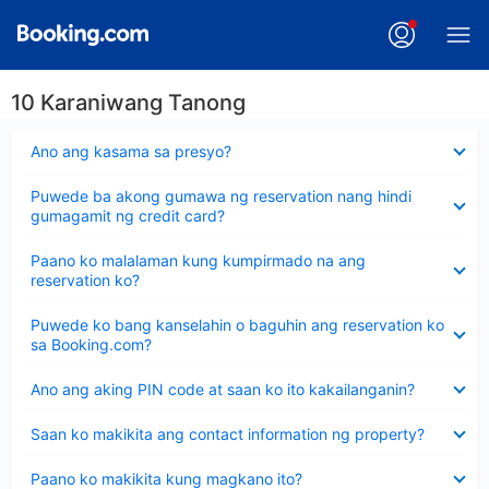
10 Karaniwang Tanong
Nakatago
Ano ang kasama sa presyo?
ang
sagot
Nakatago
Puwede ba akong gumawa ng reservation nang hindi
ang
gumagamit ng credit card?
sagot
Nakatago
Paano ko malalaman kung kumpirmado na ang
ang
reservation ko?
sagot
Nakatago
Puwede ko bang kanselahin o baguhin ang reservation ko
ang
sa Booking.com?
sagot
Nakatago
Ano ang aking PIN code at saan ko ito kakailanganin?
ang
sagot
Nakatago
Saan ko makikita ang contact information ng property?
ang
sagot
Nakatago
Paano ko makikita kung magkano ito?
ang