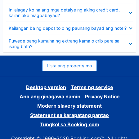
sagot
Nakatago
Inilalagay ko na ang mga detalye ng aking credit card,
ang
kailan ako magbabayad?
sagot
Nakatago
Kailangan ba ng deposito o ng paunang bayad ang hotel?
ang
sagot
Nakatago
Puwede bang kumuha ng extrang kama o crib para sa
ang
isang bata?
sagot
Ilista ang property mo
Desktop version
Terms ng service
Ano ang ginagawa namin
Privacy Notice
Modern slavery statement
Statement sa karapatang pantao
Tungkol sa Booking.com
Copyright © 1996–2026 Booking.com™. All rights