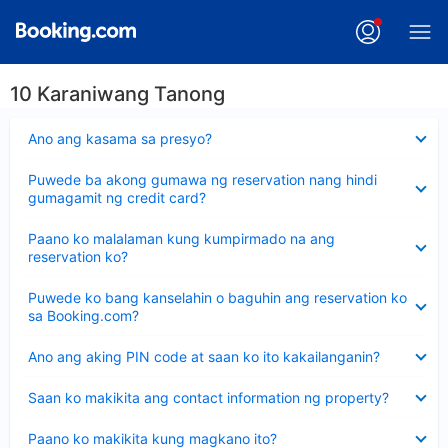
10 Karaniwang Tanong
Nakatago
Ano ang kasama sa presyo?
ang
sagot
Nakatago
Puwede ba akong gumawa ng reservation nang hindi
ang
gumagamit ng credit card?
sagot
Nakatago
Paano ko malalaman kung kumpirmado na ang
ang
reservation ko?
sagot
Nakatago
Puwede ko bang kanselahin o baguhin ang reservation ko
ang
sa Booking.com?
sagot
Nakatago
Ano ang aking PIN code at saan ko ito kakailanganin?
ang
sagot
Nakatago
Saan ko makikita ang contact information ng property?
ang
sagot
Nakatago
Paano ko makikita kung magkano ito?
ang