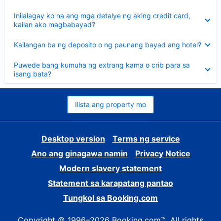
sagot
Nakatago
Inilalagay ko na ang mga detalye ng aking credit card,
ang
kailan ako magbabayad?
sagot
Nakatago
Kailangan ba ng deposito o ng paunang bayad ang hotel?
ang
sagot
Nakatago
Puwede bang kumuha ng extrang kama o crib para sa
ang
isang bata?
sagot
Ilista ang property mo
Desktop version
Terms ng service
Ano ang ginagawa namin
Privacy Notice
Modern slavery statement
Statement sa karapatang pantao
Tungkol sa Booking.com
Copyright © 1996–2026 Booking.com™. All rights