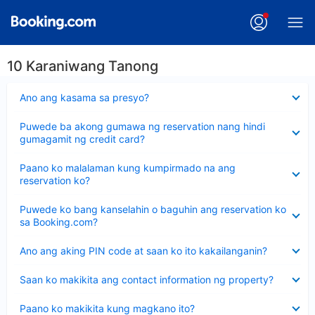
10 Karaniwang Tanong
Nakatago
Ano ang kasama sa presyo?
ang
sagot
Nakatago
Puwede ba akong gumawa ng reservation nang hindi
ang
gumagamit ng credit card?
sagot
Nakatago
Paano ko malalaman kung kumpirmado na ang
ang
reservation ko?
sagot
Nakatago
Puwede ko bang kanselahin o baguhin ang reservation ko
ang
sa Booking.com?
sagot
Nakatago
Ano ang aking PIN code at saan ko ito kakailanganin?
ang
sagot
Nakatago
Saan ko makikita ang contact information ng property?
ang
sagot
Nakatago
Paano ko makikita kung magkano ito?
ang