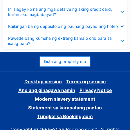
sagot
Nakatago
Inilalagay ko na ang mga detalye ng aking credit card,
ang
kailan ako magbabayad?
sagot
Nakatago
Kailangan ba ng deposito o ng paunang bayad ang hotel?
ang
sagot
Nakatago
Puwede bang kumuha ng extrang kama o crib para sa
ang
isang bata?
sagot
Ilista ang property mo
Desktop version
Terms ng service
Ano ang ginagawa namin
Privacy Notice
Modern slavery statement
Statement sa karapatang pantao
Tungkol sa Booking.com
Copyright © 1996–2026 Booking.com™. All rights