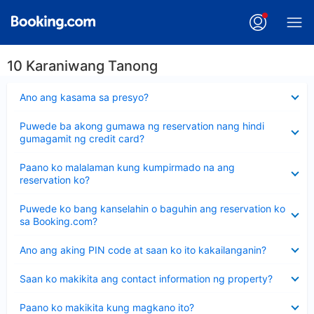
10 Karaniwang Tanong
Nakatago
Ano ang kasama sa presyo?
ang
sagot
Nakatago
Puwede ba akong gumawa ng reservation nang hindi
ang
gumagamit ng credit card?
sagot
Nakatago
Paano ko malalaman kung kumpirmado na ang
ang
reservation ko?
sagot
Nakatago
Puwede ko bang kanselahin o baguhin ang reservation ko
ang
sa Booking.com?
sagot
Nakatago
Ano ang aking PIN code at saan ko ito kakailanganin?
ang
sagot
Nakatago
Saan ko makikita ang contact information ng property?
ang
sagot
Nakatago
Paano ko makikita kung magkano ito?
ang