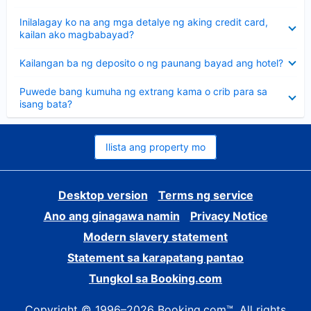
sagot
Nakatago
Inilalagay ko na ang mga detalye ng aking credit card,
ang
kailan ako magbabayad?
sagot
Nakatago
Kailangan ba ng deposito o ng paunang bayad ang hotel?
ang
sagot
Nakatago
Puwede bang kumuha ng extrang kama o crib para sa
ang
isang bata?
sagot
Ilista ang property mo
Desktop version
Terms ng service
Ano ang ginagawa namin
Privacy Notice
Modern slavery statement
Statement sa karapatang pantao
Tungkol sa Booking.com
Copyright © 1996–2026 Booking.com™. All rights