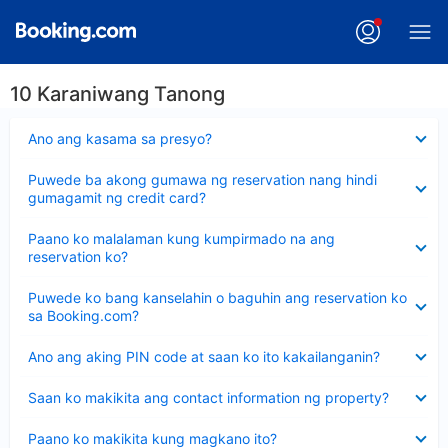
10 Karaniwang Tanong
Nakatago
Ano ang kasama sa presyo?
ang
sagot
Nakatago
Puwede ba akong gumawa ng reservation nang hindi
ang
gumagamit ng credit card?
sagot
Nakatago
Paano ko malalaman kung kumpirmado na ang
ang
reservation ko?
sagot
Nakatago
Puwede ko bang kanselahin o baguhin ang reservation ko
ang
sa Booking.com?
sagot
Nakatago
Ano ang aking PIN code at saan ko ito kakailanganin?
ang
sagot
Nakatago
Saan ko makikita ang contact information ng property?
ang
sagot
Nakatago
Paano ko makikita kung magkano ito?
ang