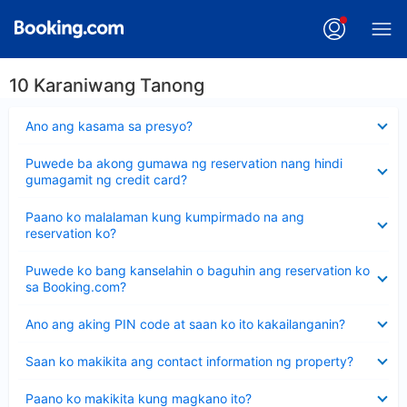
10 Karaniwang Tanong
Nakatago
Ano ang kasama sa presyo?
ang
sagot
Nakatago
Puwede ba akong gumawa ng reservation nang hindi
ang
gumagamit ng credit card?
sagot
Nakatago
Paano ko malalaman kung kumpirmado na ang
ang
reservation ko?
sagot
Nakatago
Puwede ko bang kanselahin o baguhin ang reservation ko
ang
sa Booking.com?
sagot
Nakatago
Ano ang aking PIN code at saan ko ito kakailanganin?
ang
sagot
Nakatago
Saan ko makikita ang contact information ng property?
ang
sagot
Nakatago
Paano ko makikita kung magkano ito?
ang