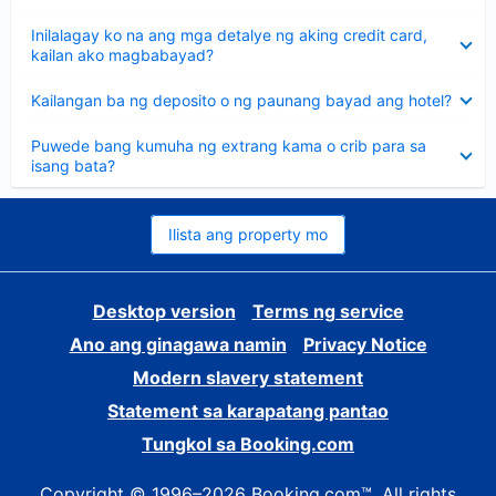
sagot
Nakatago
Inilalagay ko na ang mga detalye ng aking credit card,
ang
kailan ako magbabayad?
sagot
Nakatago
Kailangan ba ng deposito o ng paunang bayad ang hotel?
ang
sagot
Nakatago
Puwede bang kumuha ng extrang kama o crib para sa
ang
isang bata?
sagot
Ilista ang property mo
Desktop version
Terms ng service
Ano ang ginagawa namin
Privacy Notice
Modern slavery statement
Statement sa karapatang pantao
Tungkol sa Booking.com
Copyright © 1996–2026 Booking.com™. All rights