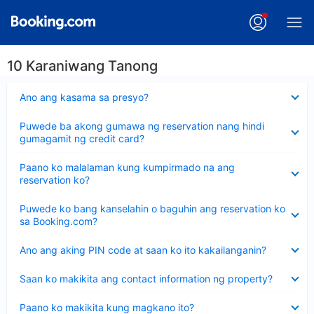
10 Karaniwang Tanong
Nakatago
Ano ang kasama sa presyo?
ang
sagot
Nakatago
Puwede ba akong gumawa ng reservation nang hindi
ang
gumagamit ng credit card?
sagot
Nakatago
Paano ko malalaman kung kumpirmado na ang
ang
reservation ko?
sagot
Nakatago
Puwede ko bang kanselahin o baguhin ang reservation ko
ang
sa Booking.com?
sagot
Nakatago
Ano ang aking PIN code at saan ko ito kakailanganin?
ang
sagot
Nakatago
Saan ko makikita ang contact information ng property?
ang
sagot
Nakatago
Paano ko makikita kung magkano ito?
ang