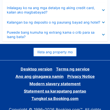
sagot
Nakatago
Inilalagay ko na ang mga detalye ng aking credit card,
ang
kailan ako magbabayad?
sagot
Nakatago
Kailangan ba ng deposito o ng paunang bayad ang hotel?
ang
sagot
Nakatago
Puwede bang kumuha ng extrang kama o crib para sa
ang
isang bata?
sagot
Ilista ang property mo
Desktop version
Terms ng service
Ano ang ginagawa namin
Privacy Notice
Modern slavery statement
Statement sa karapatang pantao
Tungkol sa Booking.com
Copyright © 1996–2026 Booking.com™. All rights