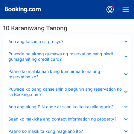
10 Karaniwang Tanong
Nakatago
Ano ang kasama sa presyo?
ang
sagot
Nakatago
Puwede ba akong gumawa ng reservation nang hindi
ang
gumagamit ng credit card?
sagot
Nakatago
Paano ko malalaman kung kumpirmado na ang
ang
reservation ko?
sagot
Nakatago
Puwede ko bang kanselahin o baguhin ang reservation ko
ang
sa Booking.com?
sagot
Nakatago
Ano ang aking PIN code at saan ko ito kakailanganin?
ang
sagot
Nakatago
Saan ko makikita ang contact information ng property?
ang
sagot
Nakatago
Paano ko makikita kung magkano ito?
ang