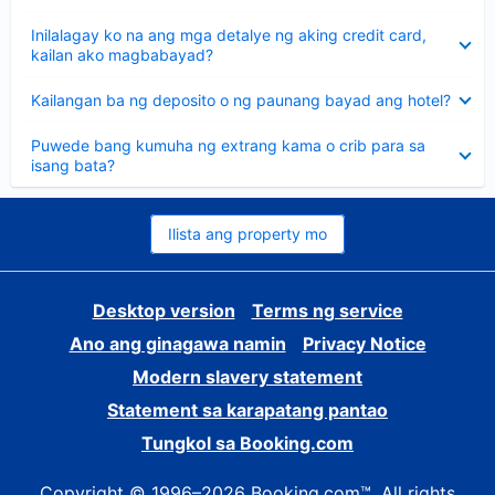
sagot
Nakatago
Inilalagay ko na ang mga detalye ng aking credit card,
ang
kailan ako magbabayad?
sagot
Nakatago
Kailangan ba ng deposito o ng paunang bayad ang hotel?
ang
sagot
Nakatago
Puwede bang kumuha ng extrang kama o crib para sa
ang
isang bata?
sagot
Ilista ang property mo
Desktop version
Terms ng service
Ano ang ginagawa namin
Privacy Notice
Modern slavery statement
Statement sa karapatang pantao
Tungkol sa Booking.com
Copyright © 1996–2026 Booking.com™. All rights