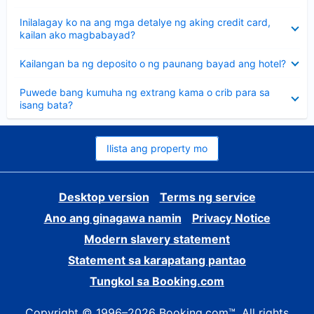
sagot
Nakatago
Inilalagay ko na ang mga detalye ng aking credit card,
ang
kailan ako magbabayad?
sagot
Nakatago
Kailangan ba ng deposito o ng paunang bayad ang hotel?
ang
sagot
Nakatago
Puwede bang kumuha ng extrang kama o crib para sa
ang
isang bata?
sagot
Ilista ang property mo
Desktop version
Terms ng service
Ano ang ginagawa namin
Privacy Notice
Modern slavery statement
Statement sa karapatang pantao
Tungkol sa Booking.com
Copyright © 1996–2026 Booking.com™. All rights