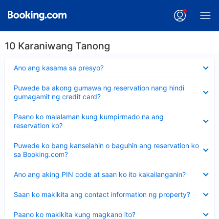
10 Karaniwang Tanong
Nakatago
Ano ang kasama sa presyo?
ang
sagot
Nakatago
Puwede ba akong gumawa ng reservation nang hindi
ang
gumagamit ng credit card?
sagot
Nakatago
Paano ko malalaman kung kumpirmado na ang
ang
reservation ko?
sagot
Nakatago
Puwede ko bang kanselahin o baguhin ang reservation ko
ang
sa Booking.com?
sagot
Nakatago
Ano ang aking PIN code at saan ko ito kakailanganin?
ang
sagot
Nakatago
Saan ko makikita ang contact information ng property?
ang
sagot
Nakatago
Paano ko makikita kung magkano ito?
ang