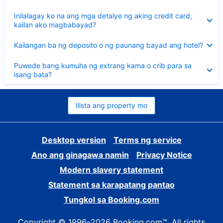
sagot
Nakatago
Inilalagay ko na ang mga detalye ng aking credit card,
ang
kailan ako magbabayad?
sagot
Nakatago
Kailangan ba ng deposito o ng paunang bayad ang hotel?
ang
sagot
Nakatago
Puwede bang kumuha ng extrang kama o crib para sa
ang
isang bata?
sagot
Ilista ang property mo
Desktop version
Terms ng service
Ano ang ginagawa namin
Privacy Notice
Modern slavery statement
Statement sa karapatang pantao
Tungkol sa Booking.com
Copyright © 1996–2026 Booking.com™. All rights