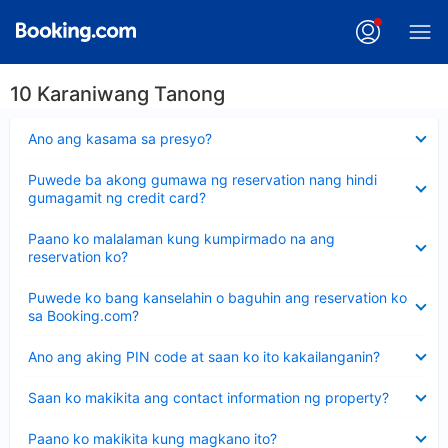
10 Karaniwang Tanong
Nakatago
Ano ang kasama sa presyo?
ang
sagot
Nakatago
Puwede ba akong gumawa ng reservation nang hindi
ang
gumagamit ng credit card?
sagot
Nakatago
Paano ko malalaman kung kumpirmado na ang
ang
reservation ko?
sagot
Nakatago
Puwede ko bang kanselahin o baguhin ang reservation ko
ang
sa Booking.com?
sagot
Nakatago
Ano ang aking PIN code at saan ko ito kakailanganin?
ang
sagot
Nakatago
Saan ko makikita ang contact information ng property?
ang
sagot
Nakatago
Paano ko makikita kung magkano ito?
ang