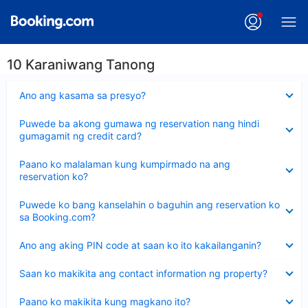
10 Karaniwang Tanong
Nakatago
Ano ang kasama sa presyo?
ang
sagot
Nakatago
Puwede ba akong gumawa ng reservation nang hindi
ang
gumagamit ng credit card?
sagot
Nakatago
Paano ko malalaman kung kumpirmado na ang
ang
reservation ko?
sagot
Nakatago
Puwede ko bang kanselahin o baguhin ang reservation ko
ang
sa Booking.com?
sagot
Nakatago
Ano ang aking PIN code at saan ko ito kakailanganin?
ang
sagot
Nakatago
Saan ko makikita ang contact information ng property?
ang
sagot
Nakatago
Paano ko makikita kung magkano ito?
ang