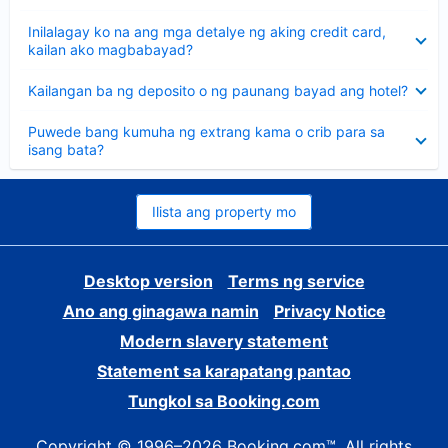
sagot
Nakatago
Inilalagay ko na ang mga detalye ng aking credit card,
ang
kailan ako magbabayad?
sagot
Nakatago
Kailangan ba ng deposito o ng paunang bayad ang hotel?
ang
sagot
Nakatago
Puwede bang kumuha ng extrang kama o crib para sa
ang
isang bata?
sagot
Ilista ang property mo
Desktop version
Terms ng service
Ano ang ginagawa namin
Privacy Notice
Modern slavery statement
Statement sa karapatang pantao
Tungkol sa Booking.com
Copyright © 1996–2026 Booking.com™. All rights