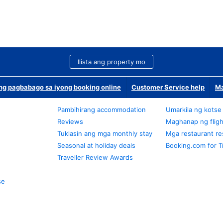
Ilista ang property mo
g pagbabago sa iyong booking online
Customer Service help
Ma
Pambihirang accommodation
Umarkila ng kotse
Reviews
Maghanap ng fligh
Tuklasin ang mga monthly stay
Mga restaurant re
Seasonal at holiday deals
Booking.com for T
Traveller Review Awards
se