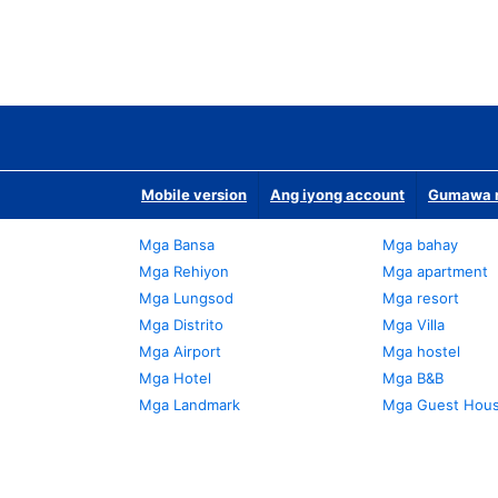
Mobile version
Ang iyong account
Gumawa n
Mga Bansa
Mga bahay
Mga Rehiyon
Mga apartment
Mga Lungsod
Mga resort
Mga Distrito
Mga Villa
Mga Airport
Mga hostel
Mga Hotel
Mga B&B
Mga Landmark
Mga Guest Hou