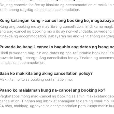
Oo, ang cancellation fee ay itinakda ng accommodation at makikita 
kahit anong dagdag na cost sa accommodation.
Kung kailangan kong i-cancel ang booking ko, magbabaya
Kung ang booking mo ay may libreng cancellation, hindi ka na magba
ang pag-cancel ng booking mo o ito ay non-refundable, puwedeng may
itinakda ng accommodation. Babayaran mo ang kahit anong dagdag
Puwede ko bang i-cancel o baguhin ang dates ng isang n
Hindi puwedeng baguhin ang dates ng non-refundable bookings. Kap
puwede kang i-charge. Ang cancellation fee ay itinakda ng accom
na cost sa accommodation.
Saan ko makikita ang aking cancellation policy?
Makikita mo ito sa booking confirmation mo.
Paano ko malalaman kung na-cancel ang booking ko?
Pagkatapos mong mag-cancel ng booking sa amin, makakatanggap
cancellation. Tingnan ang inbox at spam/junk folders ng email mo. 
24 oras, makipag-ugnayan sa accommodation para kumprimahin kung