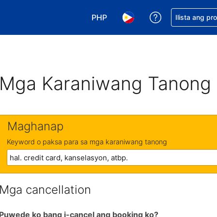
PHP
Makakuha ng t
Ilista ang pr
Pumili ng currency mo. PHP ang 
Pumili ng wika mo. Filip
Mga Karaniwang Tanong
Maghanap
Keyword o paksa para sa mga karaniwang tanong
Mga cancellation
Puwede ko bang i-cancel ang booking ko?