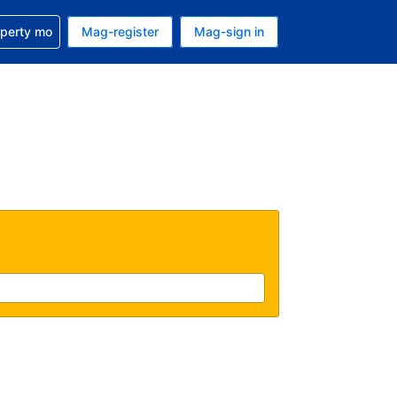
ulong sa reservation mo
operty mo
Mag-register
Mag-sign in
currency mo ngayon
ino ang wika mo ngayon