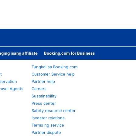
ging isang affiliate
Booking.com for Business
Tungkol sa Booking.com
t
Customer Service help
servation
Partner help
ravel Agents
Careers
Sustainability
Press center
Safety resource center
Investor relations
Terms ng service
Partner dispute