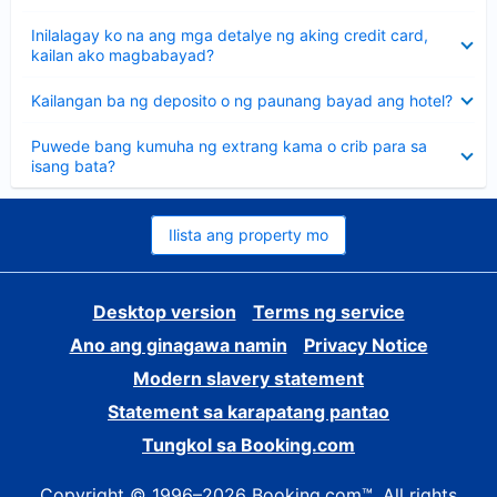
sagot
Nakatago
Inilalagay ko na ang mga detalye ng aking credit card,
ang
kailan ako magbabayad?
sagot
Nakatago
Kailangan ba ng deposito o ng paunang bayad ang hotel?
ang
sagot
Nakatago
Puwede bang kumuha ng extrang kama o crib para sa
ang
isang bata?
sagot
Ilista ang property mo
Desktop version
Terms ng service
Ano ang ginagawa namin
Privacy Notice
Modern slavery statement
Statement sa karapatang pantao
Tungkol sa Booking.com
Copyright © 1996–2026 Booking.com™. All rights