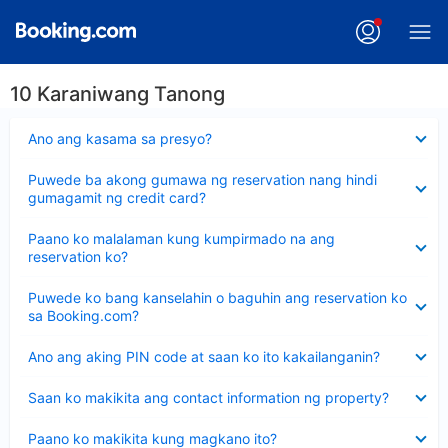
10 Karaniwang Tanong
Nakatago
Ano ang kasama sa presyo?
ang
sagot
Nakatago
Puwede ba akong gumawa ng reservation nang hindi
ang
gumagamit ng credit card?
sagot
Nakatago
Paano ko malalaman kung kumpirmado na ang
ang
reservation ko?
sagot
Nakatago
Puwede ko bang kanselahin o baguhin ang reservation ko
ang
sa Booking.com?
sagot
Nakatago
Ano ang aking PIN code at saan ko ito kakailanganin?
ang
sagot
Nakatago
Saan ko makikita ang contact information ng property?
ang
sagot
Nakatago
Paano ko makikita kung magkano ito?
ang