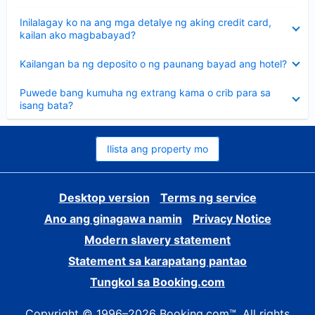
sagot
Nakatago
Inilalagay ko na ang mga detalye ng aking credit card,
ang
kailan ako magbabayad?
sagot
Nakatago
Kailangan ba ng deposito o ng paunang bayad ang hotel?
ang
sagot
Nakatago
Puwede bang kumuha ng extrang kama o crib para sa
ang
isang bata?
sagot
Ilista ang property mo
Desktop version
Terms ng service
Ano ang ginagawa namin
Privacy Notice
Modern slavery statement
Statement sa karapatang pantao
Tungkol sa Booking.com
Copyright © 1996–2026 Booking.com™. All rights