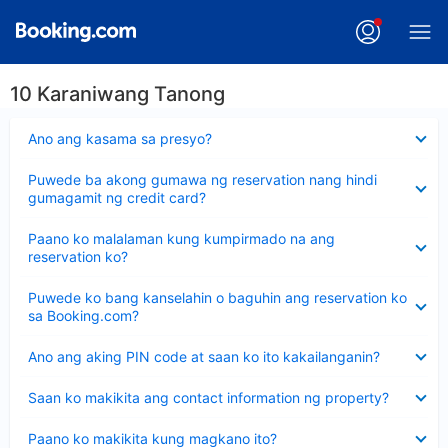
10 Karaniwang Tanong
Nakatago
Ano ang kasama sa presyo?
ang
sagot
Nakatago
Puwede ba akong gumawa ng reservation nang hindi
ang
gumagamit ng credit card?
sagot
Nakatago
Paano ko malalaman kung kumpirmado na ang
ang
reservation ko?
sagot
Nakatago
Puwede ko bang kanselahin o baguhin ang reservation ko
ang
sa Booking.com?
sagot
Nakatago
Ano ang aking PIN code at saan ko ito kakailanganin?
ang
sagot
Nakatago
Saan ko makikita ang contact information ng property?
ang
sagot
Nakatago
Paano ko makikita kung magkano ito?
ang