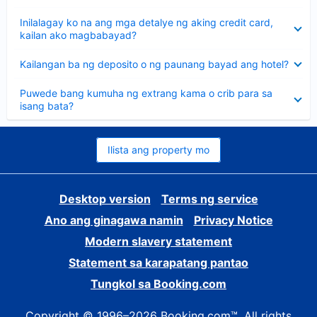
sagot
Nakatago
Inilalagay ko na ang mga detalye ng aking credit card,
ang
kailan ako magbabayad?
sagot
Nakatago
Kailangan ba ng deposito o ng paunang bayad ang hotel?
ang
sagot
Nakatago
Puwede bang kumuha ng extrang kama o crib para sa
ang
isang bata?
sagot
Ilista ang property mo
Desktop version
Terms ng service
Ano ang ginagawa namin
Privacy Notice
Modern slavery statement
Statement sa karapatang pantao
Tungkol sa Booking.com
Copyright © 1996–2026 Booking.com™. All rights