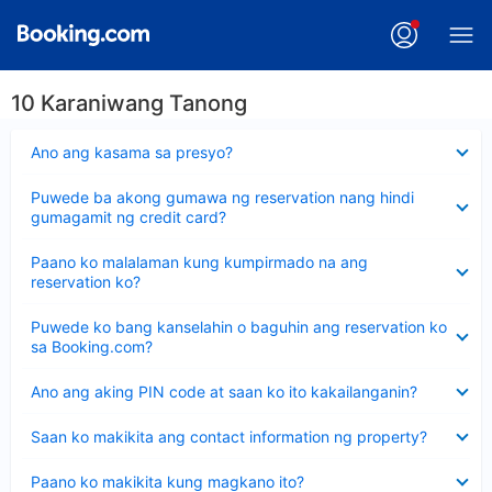
10 Karaniwang Tanong
Nakatago
Ano ang kasama sa presyo?
ang
sagot
Nakatago
Puwede ba akong gumawa ng reservation nang hindi
ang
gumagamit ng credit card?
sagot
Nakatago
Paano ko malalaman kung kumpirmado na ang
ang
reservation ko?
sagot
Nakatago
Puwede ko bang kanselahin o baguhin ang reservation ko
ang
sa Booking.com?
sagot
Nakatago
Ano ang aking PIN code at saan ko ito kakailanganin?
ang
sagot
Nakatago
Saan ko makikita ang contact information ng property?
ang
sagot
Nakatago
Paano ko makikita kung magkano ito?
ang