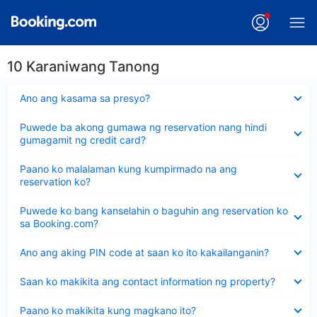
10 Karaniwang Tanong
Nakatago
Ano ang kasama sa presyo?
ang
sagot
Nakatago
Puwede ba akong gumawa ng reservation nang hindi
ang
gumagamit ng credit card?
sagot
Nakatago
Paano ko malalaman kung kumpirmado na ang
ang
reservation ko?
sagot
Nakatago
Puwede ko bang kanselahin o baguhin ang reservation ko
ang
sa Booking.com?
sagot
Nakatago
Ano ang aking PIN code at saan ko ito kakailanganin?
ang
sagot
Nakatago
Saan ko makikita ang contact information ng property?
ang
sagot
Nakatago
Paano ko makikita kung magkano ito?
ang