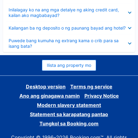
sagot
Nakatago
Inilalagay ko na ang mga detalye ng aking credit card,
ang
kailan ako magbabayad?
sagot
Nakatago
Kailangan ba ng deposito o ng paunang bayad ang hotel?
ang
sagot
Nakatago
Puwede bang kumuha ng extrang kama o crib para sa
ang
isang bata?
sagot
Ilista ang property mo
Desktop version
Terms ng service
Ano ang ginagawa namin
Privacy Notice
Modern slavery statement
Statement sa karapatang pantao
Tungkol sa Booking.com
Copyright © 1996–2026 Booking.com™. All rights