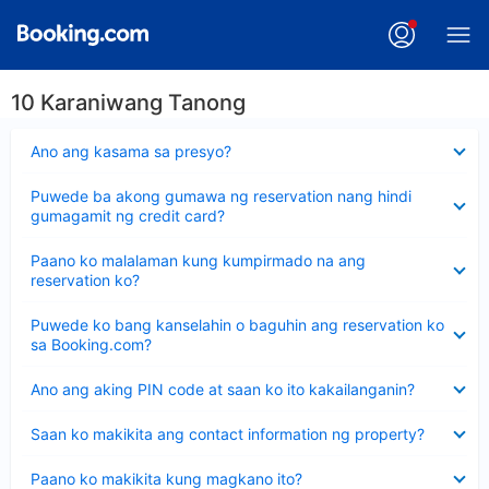
10 Karaniwang Tanong
Nakatago
Ano ang kasama sa presyo?
ang
sagot
Nakatago
Puwede ba akong gumawa ng reservation nang hindi
ang
gumagamit ng credit card?
sagot
Nakatago
Paano ko malalaman kung kumpirmado na ang
ang
reservation ko?
sagot
Nakatago
Puwede ko bang kanselahin o baguhin ang reservation ko
ang
sa Booking.com?
sagot
Nakatago
Ano ang aking PIN code at saan ko ito kakailanganin?
ang
sagot
Nakatago
Saan ko makikita ang contact information ng property?
ang
sagot
Nakatago
Paano ko makikita kung magkano ito?
ang