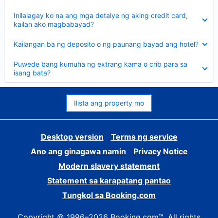
sagot
Nakatago
Inilalagay ko na ang mga detalye ng aking credit card,
ang
kailan ako magbabayad?
sagot
Nakatago
Kailangan ba ng deposito o ng paunang bayad ang hotel?
ang
sagot
Nakatago
Puwede bang kumuha ng extrang kama o crib para sa
ang
isang bata?
sagot
Ilista ang property mo
Desktop version
Terms ng service
Ano ang ginagawa namin
Privacy Notice
Modern slavery statement
Statement sa karapatang pantao
Tungkol sa Booking.com
Copyright © 1996–2026 Booking.com™. All rights