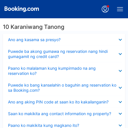
10 Karaniwang Tanong
Nakatago
Ano ang kasama sa presyo?
ang
sagot
Nakatago
Puwede ba akong gumawa ng reservation nang hindi
ang
gumagamit ng credit card?
sagot
Nakatago
Paano ko malalaman kung kumpirmado na ang
ang
reservation ko?
sagot
Nakatago
Puwede ko bang kanselahin o baguhin ang reservation ko
ang
sa Booking.com?
sagot
Nakatago
Ano ang aking PIN code at saan ko ito kakailanganin?
ang
sagot
Nakatago
Saan ko makikita ang contact information ng property?
ang
sagot
Nakatago
Paano ko makikita kung magkano ito?
ang