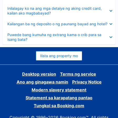
sagot
Nakatago
Inilalagay ko na ang mga detalye ng aking credit card,
ang
kailan ako magbabayad?
sagot
Nakatago
Kailangan ba ng deposito o ng paunang bayad ang hotel?
ang
sagot
Nakatago
Puwede bang kumuha ng extrang kama o crib para sa
ang
isang bata?
sagot
Ilista ang property mo
Desktop version
Terms ng service
Ano ang ginagawa namin
Privacy Notice
Modern slavery statement
Statement sa karapatang pantao
Tungkol sa Booking.com
Copyright © 1996–2026 Booking.com™. All rights