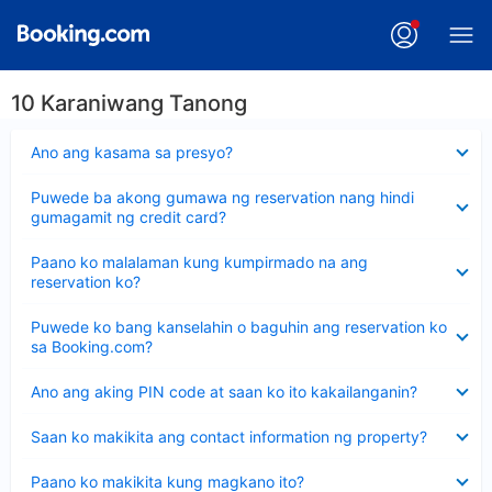
10 Karaniwang Tanong
Nakatago
Ano ang kasama sa presyo?
ang
sagot
Nakatago
Puwede ba akong gumawa ng reservation nang hindi
ang
gumagamit ng credit card?
sagot
Nakatago
Paano ko malalaman kung kumpirmado na ang
ang
reservation ko?
sagot
Nakatago
Puwede ko bang kanselahin o baguhin ang reservation ko
ang
sa Booking.com?
sagot
Nakatago
Ano ang aking PIN code at saan ko ito kakailanganin?
ang
sagot
Nakatago
Saan ko makikita ang contact information ng property?
ang
sagot
Nakatago
Paano ko makikita kung magkano ito?
ang