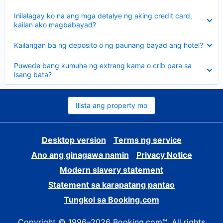
sagot
Nakatago
Inilalagay ko na ang mga detalye ng aking credit card,
ang
kailan ako magbabayad?
sagot
Nakatago
Kailangan ba ng deposito o ng paunang bayad ang hotel?
ang
sagot
Nakatago
Puwede bang kumuha ng extrang kama o crib para sa
ang
isang bata?
sagot
Ilista ang property mo
Desktop version
Terms ng service
Ano ang ginagawa namin
Privacy Notice
Modern slavery statement
Statement sa karapatang pantao
Tungkol sa Booking.com
Copyright © 1996–2026 Booking.com™. All rights