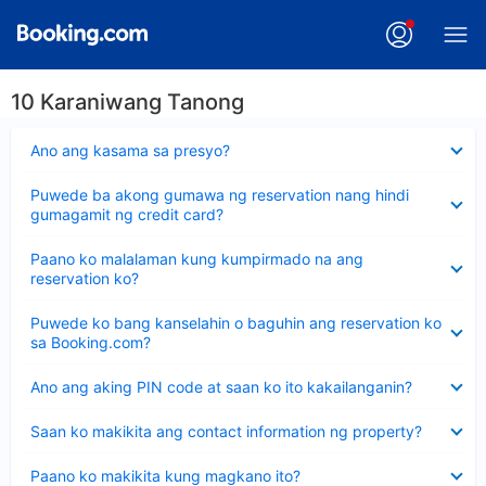
10 Karaniwang Tanong
Nakatago
Ano ang kasama sa presyo?
ang
sagot
Nakatago
Puwede ba akong gumawa ng reservation nang hindi
ang
gumagamit ng credit card?
sagot
Nakatago
Paano ko malalaman kung kumpirmado na ang
ang
reservation ko?
sagot
Nakatago
Puwede ko bang kanselahin o baguhin ang reservation ko
ang
sa Booking.com?
sagot
Nakatago
Ano ang aking PIN code at saan ko ito kakailanganin?
ang
sagot
Nakatago
Saan ko makikita ang contact information ng property?
ang
sagot
Nakatago
Paano ko makikita kung magkano ito?
ang