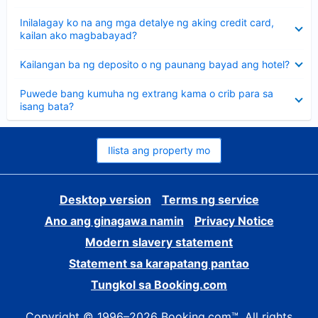
sagot
Nakatago
Inilalagay ko na ang mga detalye ng aking credit card,
ang
kailan ako magbabayad?
sagot
Nakatago
Kailangan ba ng deposito o ng paunang bayad ang hotel?
ang
sagot
Nakatago
Puwede bang kumuha ng extrang kama o crib para sa
ang
isang bata?
sagot
Ilista ang property mo
Desktop version
Terms ng service
Ano ang ginagawa namin
Privacy Notice
Modern slavery statement
Statement sa karapatang pantao
Tungkol sa Booking.com
Copyright © 1996–2026 Booking.com™. All rights