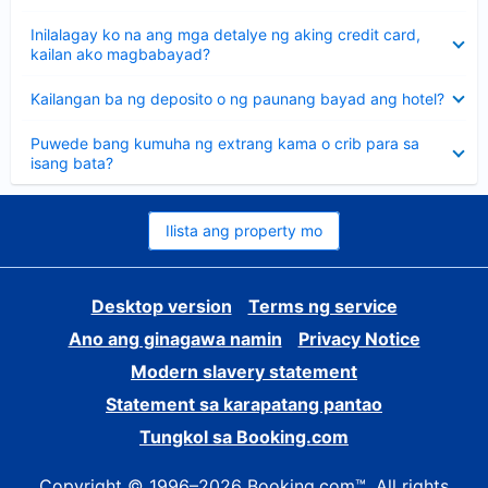
sagot
Nakatago
Inilalagay ko na ang mga detalye ng aking credit card,
ang
kailan ako magbabayad?
sagot
Nakatago
Kailangan ba ng deposito o ng paunang bayad ang hotel?
ang
sagot
Nakatago
Puwede bang kumuha ng extrang kama o crib para sa
ang
isang bata?
sagot
Ilista ang property mo
Desktop version
Terms ng service
Ano ang ginagawa namin
Privacy Notice
Modern slavery statement
Statement sa karapatang pantao
Tungkol sa Booking.com
Copyright © 1996–2026 Booking.com™. All rights