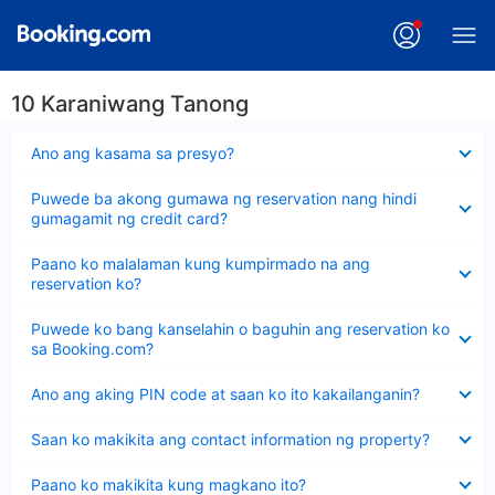
10 Karaniwang Tanong
Nakatago
Ano ang kasama sa presyo?
ang
sagot
Nakatago
Puwede ba akong gumawa ng reservation nang hindi
ang
gumagamit ng credit card?
sagot
Nakatago
Paano ko malalaman kung kumpirmado na ang
ang
reservation ko?
sagot
Nakatago
Puwede ko bang kanselahin o baguhin ang reservation ko
ang
sa Booking.com?
sagot
Nakatago
Ano ang aking PIN code at saan ko ito kakailanganin?
ang
sagot
Nakatago
Saan ko makikita ang contact information ng property?
ang
sagot
Nakatago
Paano ko makikita kung magkano ito?
ang