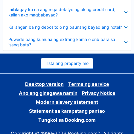
sagot
Nakatago
Inilalagay ko na ang mga detalye ng aking credit card,
ang
kailan ako magbabayad?
sagot
Nakatago
Kailangan ba ng deposito o ng paunang bayad ang hotel?
ang
sagot
Nakatago
Puwede bang kumuha ng extrang kama o crib para sa
ang
isang bata?
sagot
Ilista ang property mo
Desktop version
Terms ng service
Ano ang ginagawa namin
Privacy Notice
Modern slavery statement
Statement sa karapatang pantao
Tungkol sa Booking.com
Copyright © 1996–2026 Booking.com™. All rights