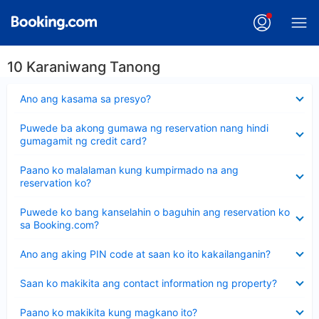
10 Karaniwang Tanong
Nakatago
Ano ang kasama sa presyo?
ang
sagot
Nakatago
Puwede ba akong gumawa ng reservation nang hindi
ang
gumagamit ng credit card?
sagot
Nakatago
Paano ko malalaman kung kumpirmado na ang
ang
reservation ko?
sagot
Nakatago
Puwede ko bang kanselahin o baguhin ang reservation ko
ang
sa Booking.com?
sagot
Nakatago
Ano ang aking PIN code at saan ko ito kakailanganin?
ang
sagot
Nakatago
Saan ko makikita ang contact information ng property?
ang
sagot
Nakatago
Paano ko makikita kung magkano ito?
ang