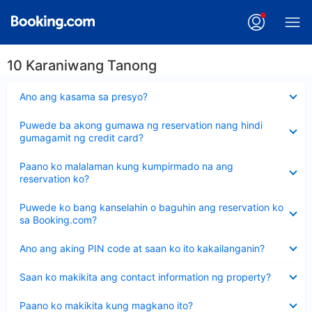
10 Karaniwang Tanong
Nakatago
Ano ang kasama sa presyo?
ang
sagot
Nakatago
Puwede ba akong gumawa ng reservation nang hindi
ang
gumagamit ng credit card?
sagot
Nakatago
Paano ko malalaman kung kumpirmado na ang
ang
reservation ko?
sagot
Nakatago
Puwede ko bang kanselahin o baguhin ang reservation ko
ang
sa Booking.com?
sagot
Nakatago
Ano ang aking PIN code at saan ko ito kakailanganin?
ang
sagot
Nakatago
Saan ko makikita ang contact information ng property?
ang
sagot
Nakatago
Paano ko makikita kung magkano ito?
ang