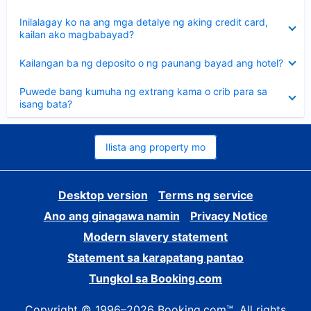
sagot
Nakatago
Inilalagay ko na ang mga detalye ng aking credit card,
ang
kailan ako magbabayad?
sagot
Nakatago
Kailangan ba ng deposito o ng paunang bayad ang hotel?
ang
sagot
Nakatago
Puwede bang kumuha ng extrang kama o crib para sa
ang
isang bata?
sagot
Ilista ang property mo
Desktop version
Terms ng service
Ano ang ginagawa namin
Privacy Notice
Modern slavery statement
Statement sa karapatang pantao
Tungkol sa Booking.com
Copyright © 1996–2026 Booking.com™. All rights