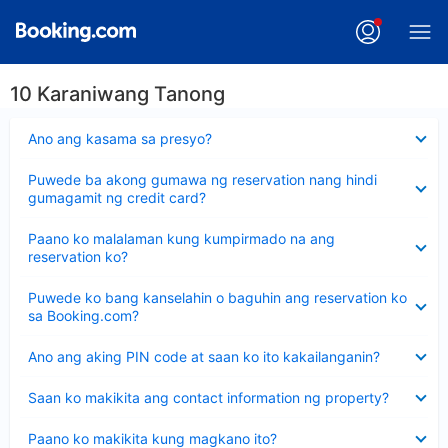
10 Karaniwang Tanong
Nakatago
Ano ang kasama sa presyo?
ang
sagot
Nakatago
Puwede ba akong gumawa ng reservation nang hindi
ang
gumagamit ng credit card?
sagot
Nakatago
Paano ko malalaman kung kumpirmado na ang
ang
reservation ko?
sagot
Nakatago
Puwede ko bang kanselahin o baguhin ang reservation ko
ang
sa Booking.com?
sagot
Nakatago
Ano ang aking PIN code at saan ko ito kakailanganin?
ang
sagot
Nakatago
Saan ko makikita ang contact information ng property?
ang
sagot
Nakatago
Paano ko makikita kung magkano ito?
ang