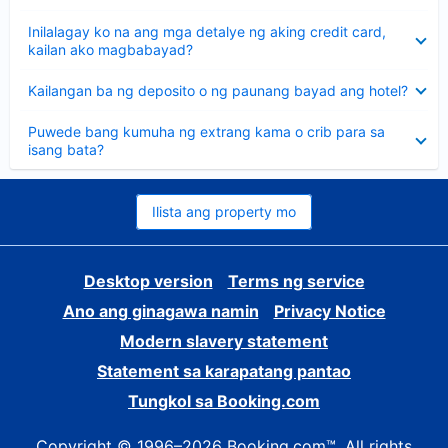
sagot
Nakatago
Inilalagay ko na ang mga detalye ng aking credit card,
ang
kailan ako magbabayad?
sagot
Nakatago
Kailangan ba ng deposito o ng paunang bayad ang hotel?
ang
sagot
Nakatago
Puwede bang kumuha ng extrang kama o crib para sa
ang
isang bata?
sagot
Ilista ang property mo
Desktop version
Terms ng service
Ano ang ginagawa namin
Privacy Notice
Modern slavery statement
Statement sa karapatang pantao
Tungkol sa Booking.com
Copyright © 1996–2026 Booking.com™. All rights