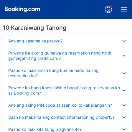
10 Karaniwang Tanong
Nakatago
Ano ang kasama sa presyo?
ang
sagot
Nakatago
Puwede ba akong gumawa ng reservation nang hindi
ang
gumagamit ng credit card?
sagot
Nakatago
Paano ko malalaman kung kumpirmado na ang
ang
reservation ko?
sagot
Nakatago
Puwede ko bang kanselahin o baguhin ang reservation ko
ang
sa Booking.com?
sagot
Nakatago
Ano ang aking PIN code at saan ko ito kakailanganin?
ang
sagot
Nakatago
Saan ko makikita ang contact information ng property?
ang
sagot
Nakatago
Paano ko makikita kung magkano ito?
ang