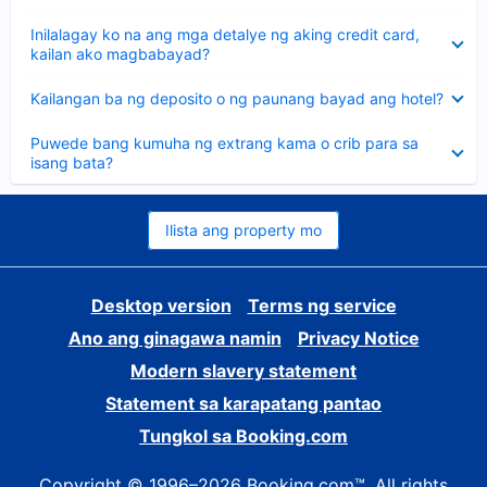
sagot
Nakatago
Inilalagay ko na ang mga detalye ng aking credit card,
ang
kailan ako magbabayad?
sagot
Nakatago
Kailangan ba ng deposito o ng paunang bayad ang hotel?
ang
sagot
Nakatago
Puwede bang kumuha ng extrang kama o crib para sa
ang
isang bata?
sagot
Ilista ang property mo
Desktop version
Terms ng service
Ano ang ginagawa namin
Privacy Notice
Modern slavery statement
Statement sa karapatang pantao
Tungkol sa Booking.com
Copyright © 1996–2026 Booking.com™. All rights