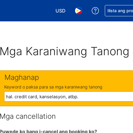
USD
Makakuha ng t
Ilista ang pr
Pumili ng currency mo. USD ang 
Pumili ng wika mo. Filip
Mga Karaniwang Tanong
Maghanap
Keyword o paksa para sa mga karaniwang tanong
Mga cancellation
Puwede ko bang i-cancel ang booking ko?