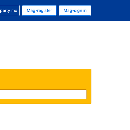
ulong sa reservation mo
operty mo
Mag-register
Mag-sign in
currency mo ngayon
ino ang wika mo ngayon