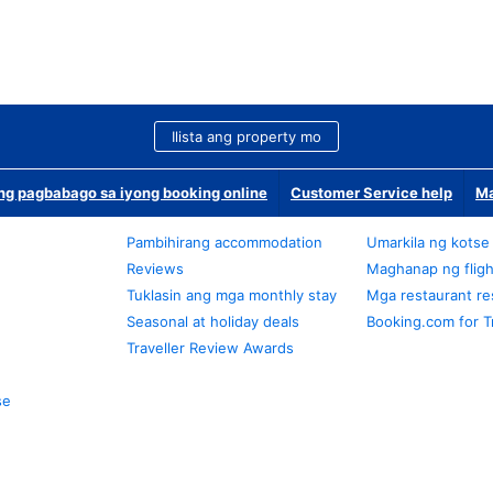
Ilista ang property mo
g pagbabago sa iyong booking online
Customer Service help
Ma
Pambihirang accommodation
Umarkila ng kotse
Reviews
Maghanap ng fligh
Tuklasin ang mga monthly stay
Mga restaurant re
Seasonal at holiday deals
Booking.com for T
Traveller Review Awards
se