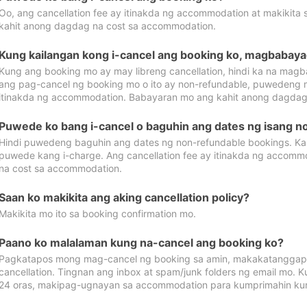
Oo, ang cancellation fee ay itinakda ng accommodation at makikita 
kahit anong dagdag na cost sa accommodation.
Kung kailangan kong i-cancel ang booking ko, magbabaya
Kung ang booking mo ay may libreng cancellation, hindi ka na magba
ang pag-cancel ng booking mo o ito ay non-refundable, puwedeng may
itinakda ng accommodation. Babayaran mo ang kahit anong dagdag
Puwede ko bang i-cancel o baguhin ang dates ng isang n
Hindi puwedeng baguhin ang dates ng non-refundable bookings. Kap
puwede kang i-charge. Ang cancellation fee ay itinakda ng accom
na cost sa accommodation.
Saan ko makikita ang aking cancellation policy?
Makikita mo ito sa booking confirmation mo.
Paano ko malalaman kung na-cancel ang booking ko?
Pagkatapos mong mag-cancel ng booking sa amin, makakatanggap
cancellation. Tingnan ang inbox at spam/junk folders ng email mo. 
24 oras, makipag-ugnayan sa accommodation para kumprimahin kung