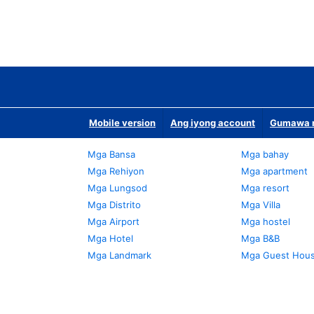
Mobile version
Ang iyong account
Gumawa n
Mga Bansa
Mga bahay
Mga Rehiyon
Mga apartment
Mga Lungsod
Mga resort
Mga Distrito
Mga Villa
Mga Airport
Mga hostel
Mga Hotel
Mga B&B
Mga Landmark
Mga Guest Hou