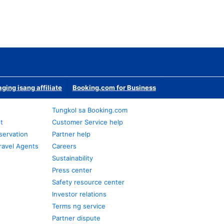
ging isang affiliate
Booking.com for Business
Tungkol sa Booking.com
t
Customer Service help
servation
Partner help
ravel Agents
Careers
Sustainability
Press center
Safety resource center
Investor relations
Terms ng service
Partner dispute