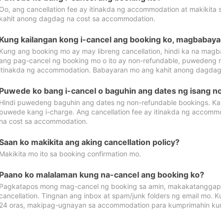
Oo, ang cancellation fee ay itinakda ng accommodation at makikita 
kahit anong dagdag na cost sa accommodation.
Kung kailangan kong i-cancel ang booking ko, magbabaya
Kung ang booking mo ay may libreng cancellation, hindi ka na magba
ang pag-cancel ng booking mo o ito ay non-refundable, puwedeng may
itinakda ng accommodation. Babayaran mo ang kahit anong dagdag
Puwede ko bang i-cancel o baguhin ang dates ng isang n
Hindi puwedeng baguhin ang dates ng non-refundable bookings. Kap
puwede kang i-charge. Ang cancellation fee ay itinakda ng accom
na cost sa accommodation.
Saan ko makikita ang aking cancellation policy?
Makikita mo ito sa booking confirmation mo.
Paano ko malalaman kung na-cancel ang booking ko?
Pagkatapos mong mag-cancel ng booking sa amin, makakatanggap
cancellation. Tingnan ang inbox at spam/junk folders ng email mo. 
24 oras, makipag-ugnayan sa accommodation para kumprimahin kung