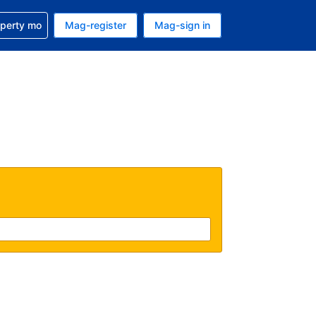
ulong sa reservation mo
operty mo
Mag-register
Mag-sign in
currency mo ngayon
ino ang wika mo ngayon