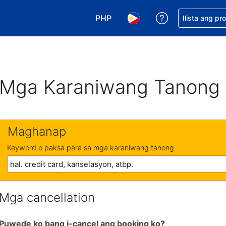
PHP
Makakuha ng t
Ilista ang pr
Pumili ng currency mo. PHP ang 
Pumili ng wika mo. Filip
Mga Karaniwang Tanong
Maghanap
Keyword o paksa para sa mga karaniwang tanong
Mga cancellation
Puwede ko bang i-cancel ang booking ko?