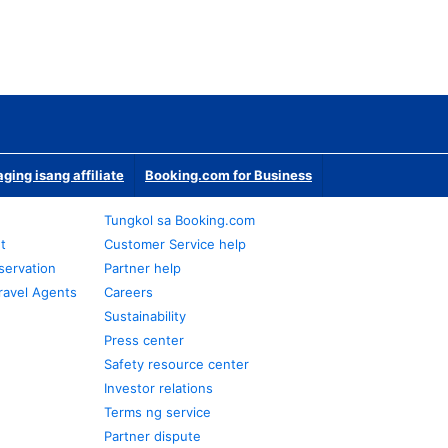
ging isang affiliate
Booking.com for Business
Tungkol sa Booking.com
t
Customer Service help
servation
Partner help
ravel Agents
Careers
Sustainability
Press center
Safety resource center
Investor relations
Terms ng service
Partner dispute