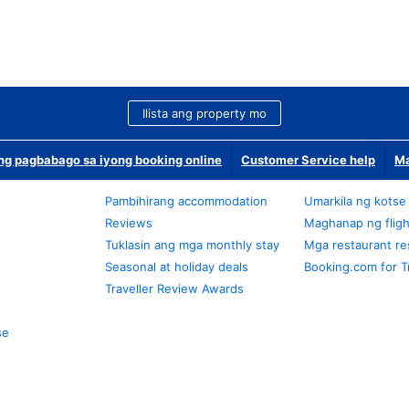
Ilista ang property mo
g pagbabago sa iyong booking online
Customer Service help
Ma
Pambihirang accommodation
Umarkila ng kotse
Reviews
Maghanap ng fligh
Tuklasin ang mga monthly stay
Mga restaurant re
Seasonal at holiday deals
Booking.com for T
Traveller Review Awards
se