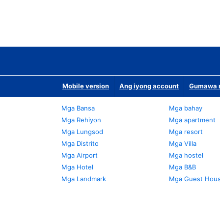
Mobile version
Ang iyong account
Gumawa n
Mga Bansa
Mga bahay
Mga Rehiyon
Mga apartment
Mga Lungsod
Mga resort
Mga Distrito
Mga Villa
Mga Airport
Mga hostel
Mga Hotel
Mga B&B
Mga Landmark
Mga Guest Hou