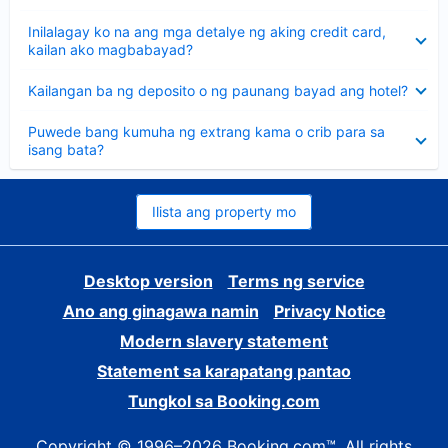
sagot
Nakatago
Inilalagay ko na ang mga detalye ng aking credit card,
ang
kailan ako magbabayad?
sagot
Nakatago
Kailangan ba ng deposito o ng paunang bayad ang hotel?
ang
sagot
Nakatago
Puwede bang kumuha ng extrang kama o crib para sa
ang
isang bata?
sagot
Ilista ang property mo
Desktop version
Terms ng service
Ano ang ginagawa namin
Privacy Notice
Modern slavery statement
Statement sa karapatang pantao
Tungkol sa Booking.com
Copyright © 1996–2026 Booking.com™. All rights