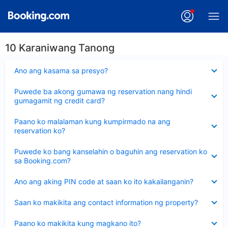
10 Karaniwang Tanong
Nakatago
Ano ang kasama sa presyo?
ang
sagot
Nakatago
Puwede ba akong gumawa ng reservation nang hindi
ang
gumagamit ng credit card?
sagot
Nakatago
Paano ko malalaman kung kumpirmado na ang
ang
reservation ko?
sagot
Nakatago
Puwede ko bang kanselahin o baguhin ang reservation ko
ang
sa Booking.com?
sagot
Nakatago
Ano ang aking PIN code at saan ko ito kakailanganin?
ang
sagot
Nakatago
Saan ko makikita ang contact information ng property?
ang
sagot
Nakatago
Paano ko makikita kung magkano ito?
ang