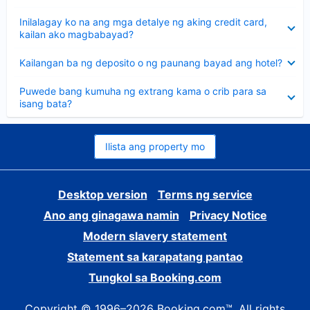
sagot
Nakatago
Inilalagay ko na ang mga detalye ng aking credit card,
ang
kailan ako magbabayad?
sagot
Nakatago
Kailangan ba ng deposito o ng paunang bayad ang hotel?
ang
sagot
Nakatago
Puwede bang kumuha ng extrang kama o crib para sa
ang
isang bata?
sagot
Ilista ang property mo
Desktop version
Terms ng service
Ano ang ginagawa namin
Privacy Notice
Modern slavery statement
Statement sa karapatang pantao
Tungkol sa Booking.com
Copyright © 1996–2026 Booking.com™. All rights