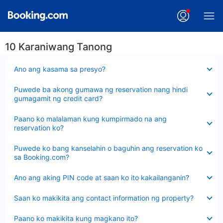
10 Karaniwang Tanong
Nakatago
Ano ang kasama sa presyo?
ang
sagot
Nakatago
Puwede ba akong gumawa ng reservation nang hindi
ang
gumagamit ng credit card?
sagot
Nakatago
Paano ko malalaman kung kumpirmado na ang
ang
reservation ko?
sagot
Nakatago
Puwede ko bang kanselahin o baguhin ang reservation ko
ang
sa Booking.com?
sagot
Nakatago
Ano ang aking PIN code at saan ko ito kakailanganin?
ang
sagot
Nakatago
Saan ko makikita ang contact information ng property?
ang
sagot
Nakatago
Paano ko makikita kung magkano ito?
ang