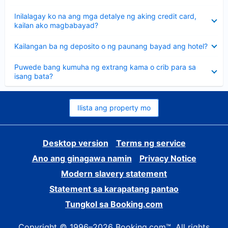
sagot
Nakatago
Inilalagay ko na ang mga detalye ng aking credit card,
ang
kailan ako magbabayad?
sagot
Nakatago
Kailangan ba ng deposito o ng paunang bayad ang hotel?
ang
sagot
Nakatago
Puwede bang kumuha ng extrang kama o crib para sa
ang
isang bata?
sagot
Ilista ang property mo
Desktop version
Terms ng service
Ano ang ginagawa namin
Privacy Notice
Modern slavery statement
Statement sa karapatang pantao
Tungkol sa Booking.com
Copyright © 1996–2026 Booking.com™. All rights