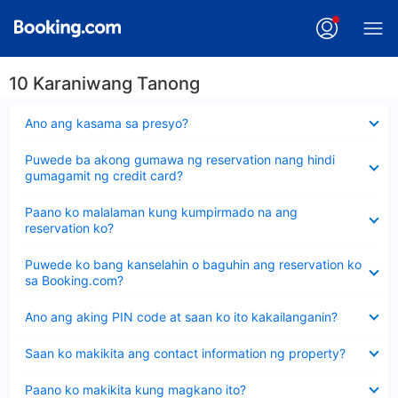
10 Karaniwang Tanong
Nakatago
Ano ang kasama sa presyo?
ang
sagot
Nakatago
Puwede ba akong gumawa ng reservation nang hindi
ang
gumagamit ng credit card?
sagot
Nakatago
Paano ko malalaman kung kumpirmado na ang
ang
reservation ko?
sagot
Nakatago
Puwede ko bang kanselahin o baguhin ang reservation ko
ang
sa Booking.com?
sagot
Nakatago
Ano ang aking PIN code at saan ko ito kakailanganin?
ang
sagot
Nakatago
Saan ko makikita ang contact information ng property?
ang
sagot
Nakatago
Paano ko makikita kung magkano ito?
ang