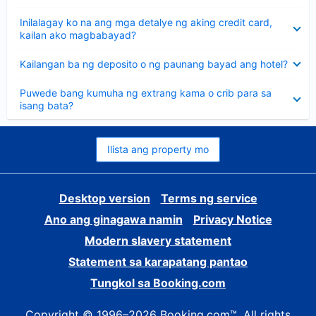
sagot
Nakatago
Inilalagay ko na ang mga detalye ng aking credit card,
ang
kailan ako magbabayad?
sagot
Nakatago
Kailangan ba ng deposito o ng paunang bayad ang hotel?
ang
sagot
Nakatago
Puwede bang kumuha ng extrang kama o crib para sa
ang
isang bata?
sagot
Ilista ang property mo
Desktop version
Terms ng service
Ano ang ginagawa namin
Privacy Notice
Modern slavery statement
Statement sa karapatang pantao
Tungkol sa Booking.com
Copyright © 1996–2026 Booking.com™. All rights