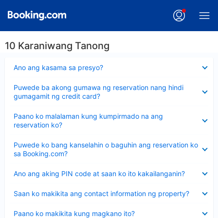
10 Karaniwang Tanong
Nakatago
Ano ang kasama sa presyo?
ang
sagot
Nakatago
Puwede ba akong gumawa ng reservation nang hindi
ang
gumagamit ng credit card?
sagot
Nakatago
Paano ko malalaman kung kumpirmado na ang
ang
reservation ko?
sagot
Nakatago
Puwede ko bang kanselahin o baguhin ang reservation ko
ang
sa Booking.com?
sagot
Nakatago
Ano ang aking PIN code at saan ko ito kakailanganin?
ang
sagot
Nakatago
Saan ko makikita ang contact information ng property?
ang
sagot
Nakatago
Paano ko makikita kung magkano ito?
ang