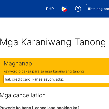
PHP
Makakuha ng t
Ilista ang pr
Pumili ng currency mo. PHP ang 
Pumili ng wika mo. Filip
Mga Karaniwang Tanong
Maghanap
Keyword o paksa para sa mga karaniwang tanong
Mga cancellation
Puwede ko bang i-cancel ang booking ko?