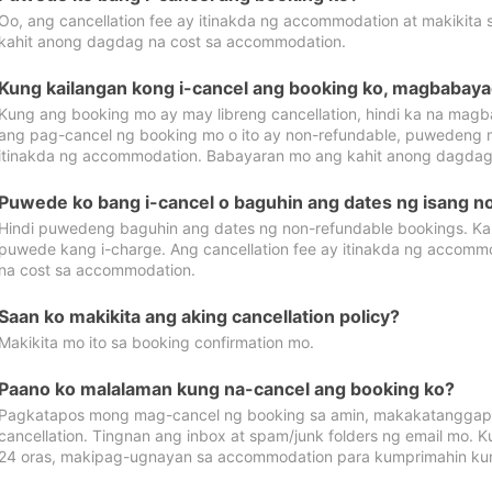
Oo, ang cancellation fee ay itinakda ng accommodation at makikita 
kahit anong dagdag na cost sa accommodation.
Kung kailangan kong i-cancel ang booking ko, magbabaya
Kung ang booking mo ay may libreng cancellation, hindi ka na magba
ang pag-cancel ng booking mo o ito ay non-refundable, puwedeng may
itinakda ng accommodation. Babayaran mo ang kahit anong dagdag
Puwede ko bang i-cancel o baguhin ang dates ng isang n
Hindi puwedeng baguhin ang dates ng non-refundable bookings. Kap
puwede kang i-charge. Ang cancellation fee ay itinakda ng accom
na cost sa accommodation.
Saan ko makikita ang aking cancellation policy?
Makikita mo ito sa booking confirmation mo.
Paano ko malalaman kung na-cancel ang booking ko?
Pagkatapos mong mag-cancel ng booking sa amin, makakatanggap
cancellation. Tingnan ang inbox at spam/junk folders ng email mo. 
24 oras, makipag-ugnayan sa accommodation para kumprimahin kung