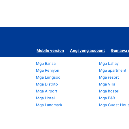
Mobile version
Ang iyong account
Gumawa n
Mga Bansa
Mga bahay
Mga Rehiyon
Mga apartment
Mga Lungsod
Mga resort
Mga Distrito
Mga Villa
Mga Airport
Mga hostel
Mga Hotel
Mga B&B
Mga Landmark
Mga Guest Hou