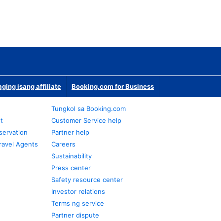
ging isang affiliate
Booking.com for Business
Tungkol sa Booking.com
t
Customer Service help
servation
Partner help
ravel Agents
Careers
Sustainability
Press center
Safety resource center
Investor relations
Terms ng service
Partner dispute