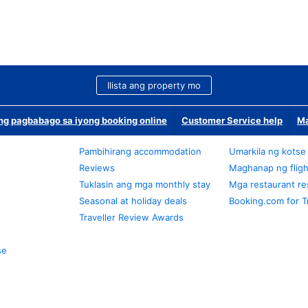
Ilista ang property mo
g pagbabago sa iyong booking online
Customer Service help
Ma
Pambihirang accommodation
Umarkila ng kotse
Reviews
Maghanap ng fligh
Tuklasin ang mga monthly stay
Mga restaurant re
Seasonal at holiday deals
Booking.com for T
Traveller Review Awards
se