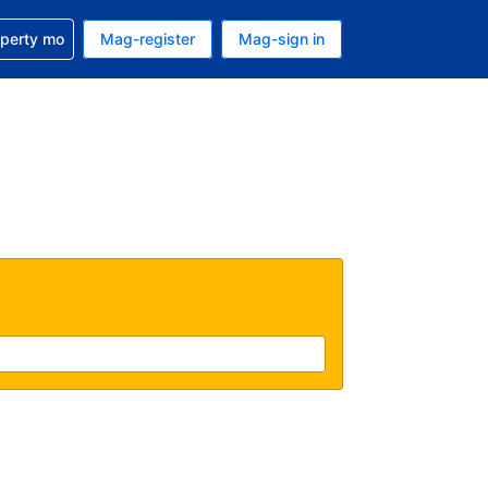
ulong sa reservation mo
operty mo
Mag-register
Mag-sign in
currency mo ngayon
ino ang wika mo ngayon