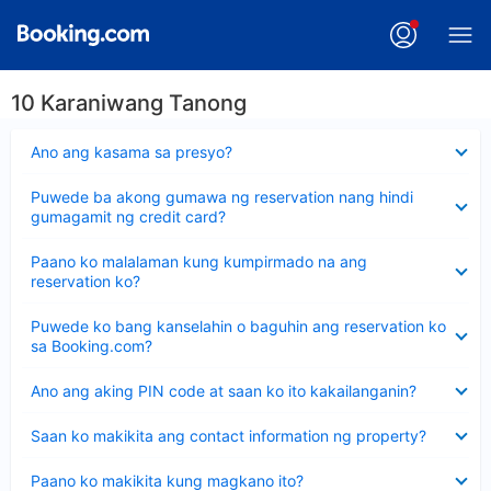
10 Karaniwang Tanong
Nakatago
Ano ang kasama sa presyo?
ang
sagot
Nakatago
Puwede ba akong gumawa ng reservation nang hindi
ang
gumagamit ng credit card?
sagot
Nakatago
Paano ko malalaman kung kumpirmado na ang
ang
reservation ko?
sagot
Nakatago
Puwede ko bang kanselahin o baguhin ang reservation ko
ang
sa Booking.com?
sagot
Nakatago
Ano ang aking PIN code at saan ko ito kakailanganin?
ang
sagot
Nakatago
Saan ko makikita ang contact information ng property?
ang
sagot
Nakatago
Paano ko makikita kung magkano ito?
ang