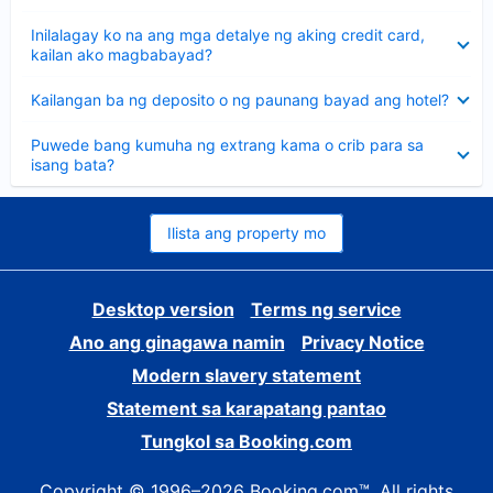
sagot
Nakatago
Inilalagay ko na ang mga detalye ng aking credit card,
ang
kailan ako magbabayad?
sagot
Nakatago
Kailangan ba ng deposito o ng paunang bayad ang hotel?
ang
sagot
Nakatago
Puwede bang kumuha ng extrang kama o crib para sa
ang
isang bata?
sagot
Ilista ang property mo
Desktop version
Terms ng service
Ano ang ginagawa namin
Privacy Notice
Modern slavery statement
Statement sa karapatang pantao
Tungkol sa Booking.com
Copyright © 1996–2026 Booking.com™. All rights