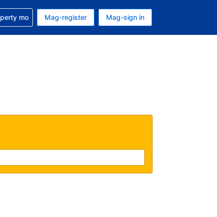
ulong sa reservation mo
operty mo
Mag-register
Mag-sign in
currency mo ngayon
ino ang wika mo ngayon