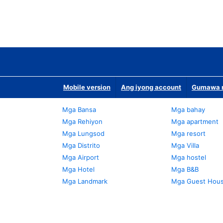
Mobile version
Ang iyong account
Gumawa n
Mga Bansa
Mga bahay
Mga Rehiyon
Mga apartment
Mga Lungsod
Mga resort
Mga Distrito
Mga Villa
Mga Airport
Mga hostel
Mga Hotel
Mga B&B
Mga Landmark
Mga Guest Hou