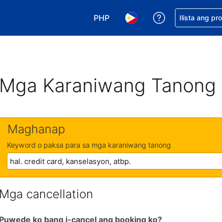
PHP
Makakuha ng t
Ilista ang pr
Pumili ng currency mo. PHP ang 
Pumili ng wika mo. Filip
Mga Karaniwang Tanong
Maghanap
Keyword o paksa para sa mga karaniwang tanong
Mga cancellation
Puwede ko bang i-cancel ang booking ko?