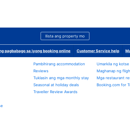
Ilista ang property mo
g pagbabago sa iyong booking online
Customer Service help
Ma
Pambihirang accommodation
Umarkila ng kotse
Reviews
Maghanap ng fligh
Tuklasin ang mga monthly stay
Mga restaurant re
Seasonal at holiday deals
Booking.com for T
Traveller Review Awards
se