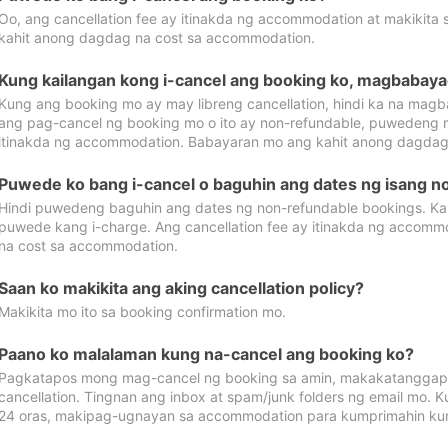
Oo, ang cancellation fee ay itinakda ng accommodation at makikita 
kahit anong dagdag na cost sa accommodation.
Kung kailangan kong i-cancel ang booking ko, magbabaya
Kung ang booking mo ay may libreng cancellation, hindi ka na magba
ang pag-cancel ng booking mo o ito ay non-refundable, puwedeng may
itinakda ng accommodation. Babayaran mo ang kahit anong dagdag
Puwede ko bang i-cancel o baguhin ang dates ng isang n
Hindi puwedeng baguhin ang dates ng non-refundable bookings. Kap
puwede kang i-charge. Ang cancellation fee ay itinakda ng accom
na cost sa accommodation.
Saan ko makikita ang aking cancellation policy?
Makikita mo ito sa booking confirmation mo.
Paano ko malalaman kung na-cancel ang booking ko?
Pagkatapos mong mag-cancel ng booking sa amin, makakatanggap
cancellation. Tingnan ang inbox at spam/junk folders ng email mo. 
24 oras, makipag-ugnayan sa accommodation para kumprimahin kung