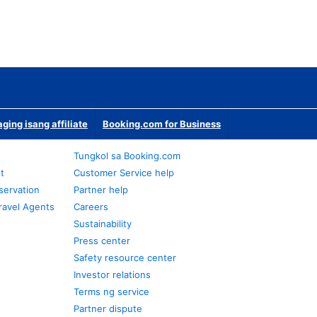
ging isang affiliate
Booking.com for Business
Tungkol sa Booking.com
t
Customer Service help
servation
Partner help
ravel Agents
Careers
Sustainability
Press center
Safety resource center
Investor relations
Terms ng service
Partner dispute