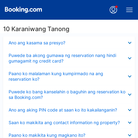
10 Karaniwang Tanong
Nakatago
Ano ang kasama sa presyo?
ang
sagot
Nakatago
Puwede ba akong gumawa ng reservation nang hindi
ang
gumagamit ng credit card?
sagot
Nakatago
Paano ko malalaman kung kumpirmado na ang
ang
reservation ko?
sagot
Nakatago
Puwede ko bang kanselahin o baguhin ang reservation ko
ang
sa Booking.com?
sagot
Nakatago
Ano ang aking PIN code at saan ko ito kakailanganin?
ang
sagot
Nakatago
Saan ko makikita ang contact information ng property?
ang
sagot
Nakatago
Paano ko makikita kung magkano ito?
ang