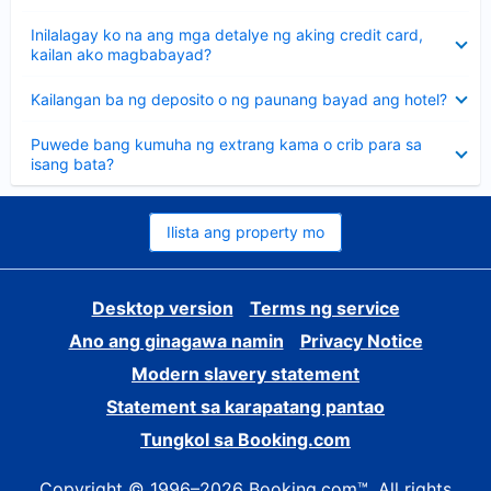
sagot
Nakatago
Inilalagay ko na ang mga detalye ng aking credit card,
ang
kailan ako magbabayad?
sagot
Nakatago
Kailangan ba ng deposito o ng paunang bayad ang hotel?
ang
sagot
Nakatago
Puwede bang kumuha ng extrang kama o crib para sa
ang
isang bata?
sagot
Ilista ang property mo
Desktop version
Terms ng service
Ano ang ginagawa namin
Privacy Notice
Modern slavery statement
Statement sa karapatang pantao
Tungkol sa Booking.com
Copyright © 1996–2026 Booking.com™. All rights