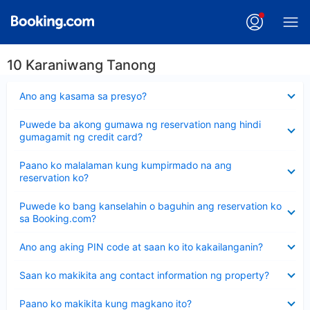
10 Karaniwang Tanong
Nakatago
Ano ang kasama sa presyo?
ang
sagot
Nakatago
Puwede ba akong gumawa ng reservation nang hindi
ang
gumagamit ng credit card?
sagot
Nakatago
Paano ko malalaman kung kumpirmado na ang
ang
reservation ko?
sagot
Nakatago
Puwede ko bang kanselahin o baguhin ang reservation ko
ang
sa Booking.com?
sagot
Nakatago
Ano ang aking PIN code at saan ko ito kakailanganin?
ang
sagot
Nakatago
Saan ko makikita ang contact information ng property?
ang
sagot
Nakatago
Paano ko makikita kung magkano ito?
ang