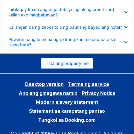
sagot
Nakatago
Inilalagay ko na ang mga detalye ng aking credit card,
ang
kailan ako magbabayad?
sagot
Nakatago
Kailangan ba ng deposito o ng paunang bayad ang hotel?
ang
sagot
Nakatago
Puwede bang kumuha ng extrang kama o crib para sa
ang
isang bata?
sagot
Ilista ang property mo
Desktop version
Terms ng service
Ano ang ginagawa namin
Privacy Notice
Modern slavery statement
Statement sa karapatang pantao
Tungkol sa Booking.com
Copyright © 1996–2026 Booking.com™. All rights