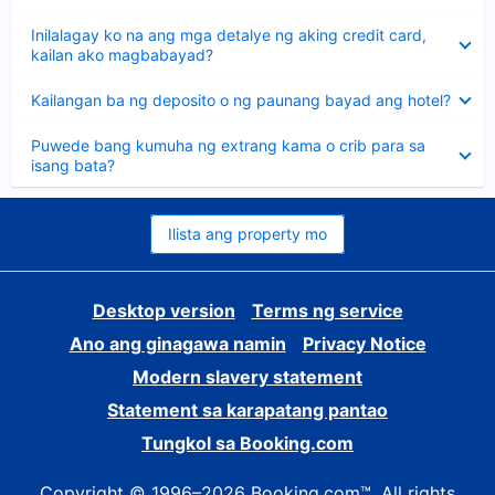
sagot
Nakatago
Inilalagay ko na ang mga detalye ng aking credit card,
ang
kailan ako magbabayad?
sagot
Nakatago
Kailangan ba ng deposito o ng paunang bayad ang hotel?
ang
sagot
Nakatago
Puwede bang kumuha ng extrang kama o crib para sa
ang
isang bata?
sagot
Ilista ang property mo
Desktop version
Terms ng service
Ano ang ginagawa namin
Privacy Notice
Modern slavery statement
Statement sa karapatang pantao
Tungkol sa Booking.com
Copyright © 1996–2026 Booking.com™. All rights