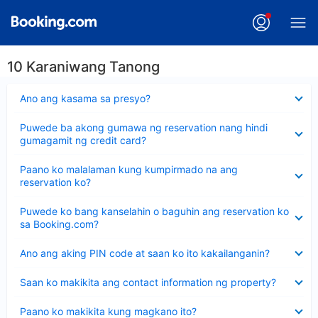
10 Karaniwang Tanong
Nakatago
Ano ang kasama sa presyo?
ang
sagot
Nakatago
Puwede ba akong gumawa ng reservation nang hindi
ang
gumagamit ng credit card?
sagot
Nakatago
Paano ko malalaman kung kumpirmado na ang
ang
reservation ko?
sagot
Nakatago
Puwede ko bang kanselahin o baguhin ang reservation ko
ang
sa Booking.com?
sagot
Nakatago
Ano ang aking PIN code at saan ko ito kakailanganin?
ang
sagot
Nakatago
Saan ko makikita ang contact information ng property?
ang
sagot
Nakatago
Paano ko makikita kung magkano ito?
ang