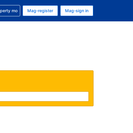
ulong sa reservation mo
operty mo
Mag-register
Mag-sign in
currency mo ngayon
ino ang wika mo ngayon