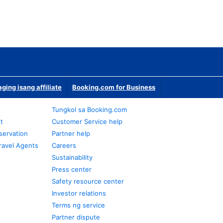
ging isang affiliate
Booking.com for Business
Tungkol sa Booking.com
t
Customer Service help
servation
Partner help
ravel Agents
Careers
Sustainability
Press center
Safety resource center
Investor relations
Terms ng service
Partner dispute