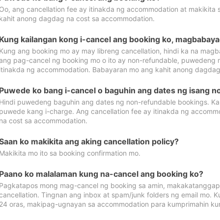
Oo, ang cancellation fee ay itinakda ng accommodation at makikita 
kahit anong dagdag na cost sa accommodation.
Kung kailangan kong i-cancel ang booking ko, magbabaya
Kung ang booking mo ay may libreng cancellation, hindi ka na magba
ang pag-cancel ng booking mo o ito ay non-refundable, puwedeng may
itinakda ng accommodation. Babayaran mo ang kahit anong dagdag
Puwede ko bang i-cancel o baguhin ang dates ng isang n
Hindi puwedeng baguhin ang dates ng non-refundable bookings. Kap
puwede kang i-charge. Ang cancellation fee ay itinakda ng accom
na cost sa accommodation.
Saan ko makikita ang aking cancellation policy?
Makikita mo ito sa booking confirmation mo.
Paano ko malalaman kung na-cancel ang booking ko?
Pagkatapos mong mag-cancel ng booking sa amin, makakatanggap
cancellation. Tingnan ang inbox at spam/junk folders ng email mo. 
24 oras, makipag-ugnayan sa accommodation para kumprimahin kung