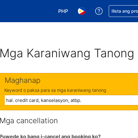
PHP
Makakuha ng t
Ilista ang pr
Pumili ng currency mo. PHP ang 
Pumili ng wika mo. Filip
Mga Karaniwang Tanong
Maghanap
Keyword o paksa para sa mga karaniwang tanong
Mga cancellation
Puwede ko bang i-cancel ang booking ko?