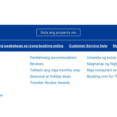
Ilista ang property mo
g pagbabago sa iyong booking online
Customer Service help
Ma
Pambihirang accommodation
Umarkila ng kotse
Reviews
Maghanap ng fligh
Tuklasin ang mga monthly stay
Mga restaurant re
Seasonal at holiday deals
Booking.com for T
Traveller Review Awards
se