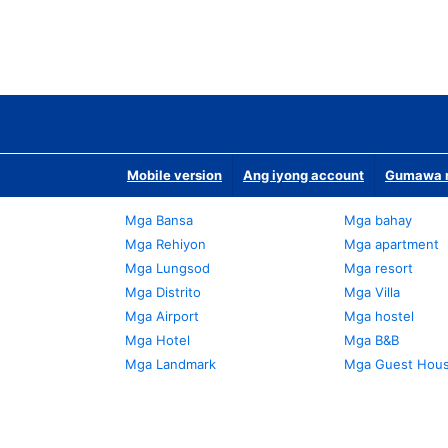
Mobile version
Ang iyong account
Gumawa n
Mga Bansa
Mga bahay
Mga Rehiyon
Mga apartment
Mga Lungsod
Mga resort
Mga Distrito
Mga Villa
Mga Airport
Mga hostel
Mga Hotel
Mga B&B
Mga Landmark
Mga Guest Hou