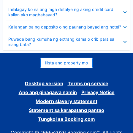
sagot
Nakatago
Inilalagay ko na ang mga detalye ng aking credit card,
ang
kailan ako magbabayad?
sagot
Nakatago
Kailangan ba ng deposito o ng paunang bayad ang hotel?
ang
sagot
Nakatago
Puwede bang kumuha ng extrang kama o crib para sa
ang
isang bata?
sagot
Ilista ang property mo
Desktop version
Terms ng service
Ano ang ginagawa namin
Privacy Notice
Modern slavery statement
Statement sa karapatang pantao
Tungkol sa Booking.com
Copyright © 1996–2026 Booking.com™. All rights