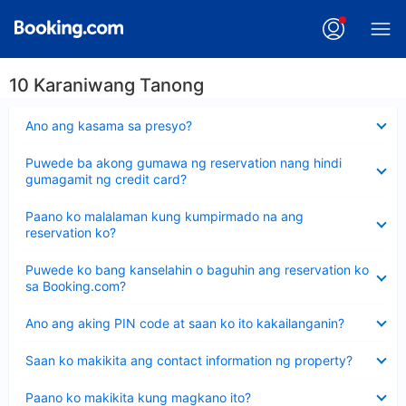
10 Karaniwang Tanong
Nakatago
Ano ang kasama sa presyo?
ang
sagot
Nakatago
Puwede ba akong gumawa ng reservation nang hindi
ang
gumagamit ng credit card?
sagot
Nakatago
Paano ko malalaman kung kumpirmado na ang
ang
reservation ko?
sagot
Nakatago
Puwede ko bang kanselahin o baguhin ang reservation ko
ang
sa Booking.com?
sagot
Nakatago
Ano ang aking PIN code at saan ko ito kakailanganin?
ang
sagot
Nakatago
Saan ko makikita ang contact information ng property?
ang
sagot
Nakatago
Paano ko makikita kung magkano ito?
ang