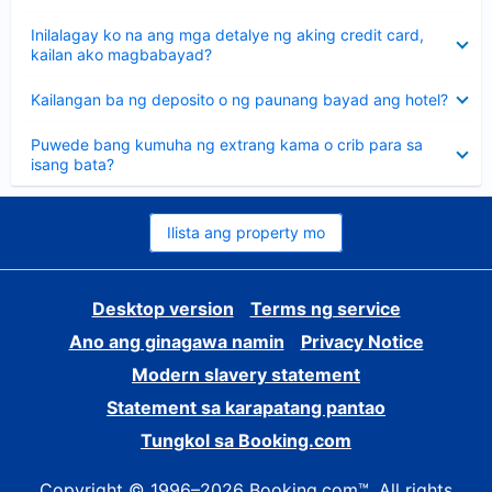
sagot
Nakatago
Inilalagay ko na ang mga detalye ng aking credit card,
ang
kailan ako magbabayad?
sagot
Nakatago
Kailangan ba ng deposito o ng paunang bayad ang hotel?
ang
sagot
Nakatago
Puwede bang kumuha ng extrang kama o crib para sa
ang
isang bata?
sagot
Ilista ang property mo
Desktop version
Terms ng service
Ano ang ginagawa namin
Privacy Notice
Modern slavery statement
Statement sa karapatang pantao
Tungkol sa Booking.com
Copyright © 1996–2026 Booking.com™. All rights