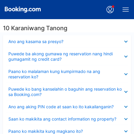
10 Karaniwang Tanong
Nakatago
Ano ang kasama sa presyo?
ang
sagot
Nakatago
Puwede ba akong gumawa ng reservation nang hindi
ang
gumagamit ng credit card?
sagot
Nakatago
Paano ko malalaman kung kumpirmado na ang
ang
reservation ko?
sagot
Nakatago
Puwede ko bang kanselahin o baguhin ang reservation ko
ang
sa Booking.com?
sagot
Nakatago
Ano ang aking PIN code at saan ko ito kakailanganin?
ang
sagot
Nakatago
Saan ko makikita ang contact information ng property?
ang
sagot
Nakatago
Paano ko makikita kung magkano ito?
ang